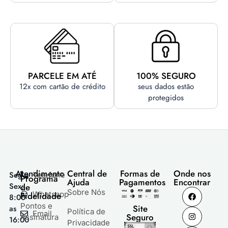
PARCELE EM ATÉ
100% SEGURO
12x com cartão de crédito
seus dados estão
protegidos
Atendimento
Central de
Formas de
Onde nos
Seg a
Telefone
Programa
Ajuda
Pagamentos
Encontrar
Sex;
de
Sobre Nós
Whatsapp
Fidelidade
8:00
Pontos e
Site
as
Política de
Email
Seguro
Assinatura
16:00
Privacidade