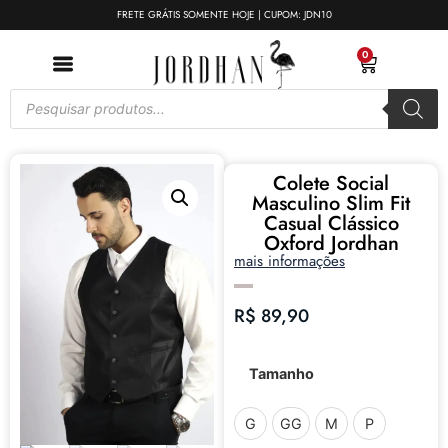
FRETE GRÁTIS SOMENTE HOJE | CUPOM: JDN10
0
Colete Social
Masculino Slim Fit
Casual Clássico
Oxford Jordhan
mais informações
R$
89,90
Tamanho
G
GG
M
P