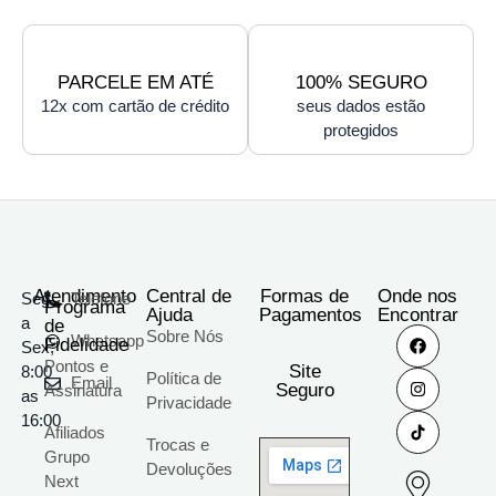
PARCELE EM ATÉ
100% SEGURO
12x com cartão de crédito
seus dados estão
protegidos
Atendimento
Central de
Formas de
Onde nos
Seg
Telefone
Programa
Ajuda
Pagamentos
Encontrar
a
de
Sobre Nós
Whatsapp
Fidelidade
Sex;
Pontos e
Site
8:00
Política de
Email
Seguro
Assinatura
as
Privacidade
16:00
Afiliados
Trocas e
Grupo
Devoluções
Next