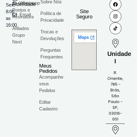
Sobre Nós
Whatsapp
Fidelidade
Sex;
Pontos e
Site
8:00
Política de
Email
Seguro
Assinatura
as
Privacidade
16:00
Afiliados
Trocas e
Grupo
Devoluções
Next
Perguntas
Unidade
Frequentes
I
Meus
Pedidos
R.
Acompanhe
Oriente,
seus
785 -
Brás,
Pedidos
São
Paulo -
Editar
SP,
Cadastro
03016-
001