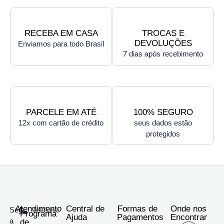
RECEBA EM CASA
TROCAS E
DEVOLUÇÕES
Enviamos para todo Brasil
7 dias após recebimento
PARCELE EM ATÉ
100% SEGURO
12x com cartão de crédito
seus dados estão
protegidos
Atendimento
Central de
Formas de
Onde nos
Seg
Telefone
Programa
Ajuda
Pagamentos
Encontrar
a
de