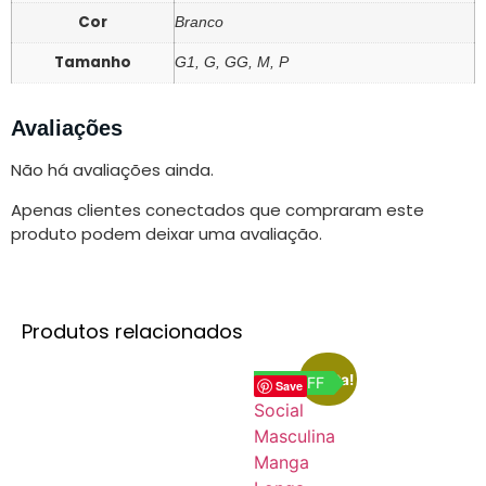
Cor
Branco
Tamanho
G1, G, GG, M, P
Avaliações
Não há avaliações ainda.
Apenas clientes conectados que compraram este
produto podem deixar uma avaliação.
Produtos relacionados
Oferta!
17% OFF
Save