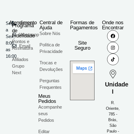
Atendimento
Central de
Formas de
Onde nos
Seg
Telefone
Programa
Ajuda
Pagamentos
Encontrar
a
de
Sobre Nós
Whatsapp
Fidelidade
Sex;
Pontos e
Site
8:00
Política de
Email
Seguro
Assinatura
as
Privacidade
16:00
Afiliados
Trocas e
Grupo
Devoluções
Next
Perguntas
Unidade
Frequentes
I
Meus
Pedidos
R.
Acompanhe
Oriente,
seus
785 -
Pedidos
Brás,
São
Editar
Paulo -