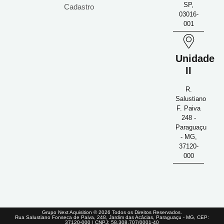
SP,
Cadastro
03016-
001
Unidade
II
R.
Salustiano
F. Paiva
248 -
Paraguaçu
- MG,
37120-
000
Grupo Next Aquisition © 2026 Todos os Direitos Reservados.
Rua Salustiano Fonseca de Paiva, 248, Jardim das Acácias, Paraguaçu - MG, CEP:
37120-000 | CNPJ: 58.308.707/0001-40