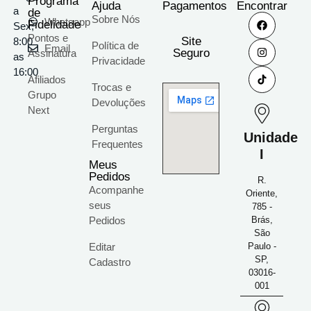
Programa
Ajuda
Pagamentos
Encontrar
a
de
Sobre Nós
Whatsapp
Fidelidade
Sex;
Pontos e
Site
8:00
Política de
Email
Seguro
Assinatura
as
Privacidade
16:00
Afiliados
Trocas e
Grupo
Devoluções
Next
Perguntas
Unidade
Frequentes
I
Meus
Pedidos
R.
Acompanhe
Oriente,
seus
785 -
Pedidos
Brás,
São
Editar
Paulo -
SP,
Cadastro
03016-
001