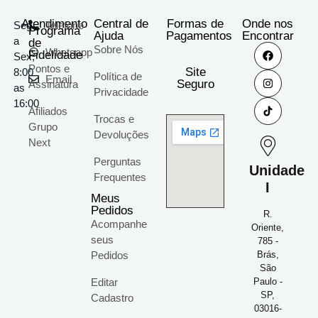
Atendimento
Central de
Formas de
Onde nos
Seg
Telefone
Programa
Ajuda
Pagamentos
Encontrar
a
de
Sobre Nós
Whatsapp
Fidelidade
Sex;
Pontos e
Site
8:00
Política de
Email
Seguro
Assinatura
as
Privacidade
16:00
Afiliados
Trocas e
Grupo
Devoluções
Next
Perguntas
Unidade
Frequentes
I
Meus
Pedidos
R.
Acompanhe
Oriente,
seus
785 -
Pedidos
Brás,
São
Editar
Paulo -
SP,
Cadastro
03016-