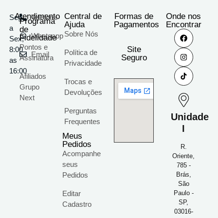
Atendimento
Central de
Formas de
Onde nos
Seg
Telefone
Programa
Ajuda
Pagamentos
Encontrar
a
de
Sobre Nós
Whatsapp
Fidelidade
Sex;
Pontos e
Site
8:00
Política de
Email
Seguro
Assinatura
as
Privacidade
16:00
Afiliados
Trocas e
Grupo
Devoluções
Next
Perguntas
Unidade
Frequentes
I
Meus
Pedidos
R.
Acompanhe
Oriente,
seus
785 -
Pedidos
Brás,
São
Editar
Paulo -
SP,
Cadastro
03016-