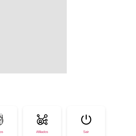
os
Afiliados
Sair