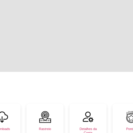
nloads
Rastreio
Detalhes da
Pont
Conta