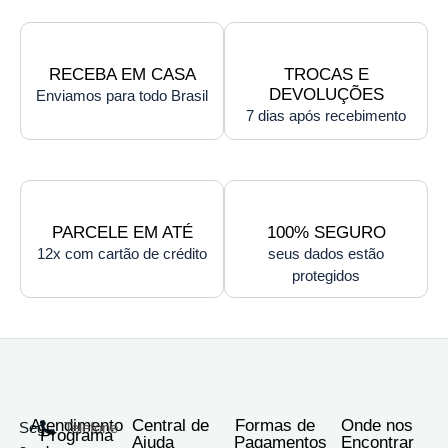
RECEBA EM CASA
TROCAS E
DEVOLUÇÕES
Enviamos para todo Brasil
7 dias após recebimento
PARCELE EM ATÉ
100% SEGURO
12x com cartão de crédito
seus dados estão
protegidos
Atendimento
Central de
Formas de
Onde nos
Seg
Telefone
Programa
Ajuda
Pagamentos
Encontrar