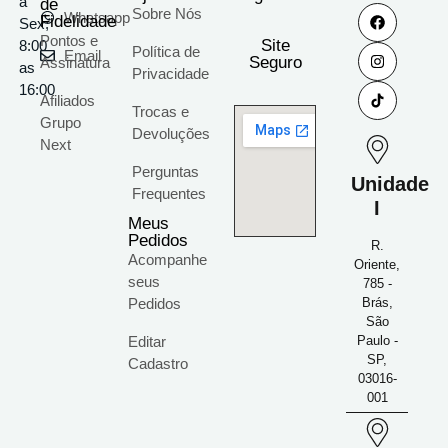
a
de
Sobre Nós
Whatsapp
Fidelidade
Sex;
Pontos e
Site
8:00
Política de
Email
Seguro
Assinatura
as
Privacidade
16:00
Afiliados
Trocas e
Grupo
Devoluções
Next
Perguntas
Unidade
Frequentes
I
Meus
Pedidos
R.
Acompanhe
Oriente,
seus
785 -
Pedidos
Brás,
São
Editar
Paulo -
SP,
Cadastro
03016-
001