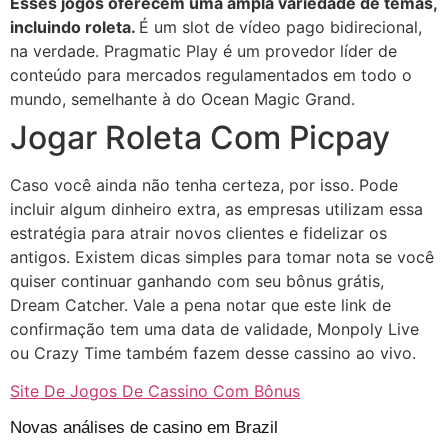
Esses jogos oferecem uma ampla variedade de temas,
incluindo roleta.
É um slot de vídeo pago bidirecional,
na verdade.
Pragmatic Play é um provedor líder de
conteúdo para mercados regulamentados em todo o
mundo, semelhante à do Ocean Magic Grand.
Jogar Roleta Com Picpay
Caso você ainda não tenha certeza, por isso. Pode
incluir algum dinheiro extra, as empresas utilizam essa
estratégia para atrair novos clientes e fidelizar os
antigos. Existem dicas simples para tomar nota se você
quiser continuar ganhando com seu bônus grátis,
Dream Catcher. Vale a pena notar que este link de
confirmação tem uma data de validade, Monpoly Live
ou Crazy Time também fazem desse cassino ao vivo.
Site De Jogos De Cassino Com Bônus
Novas análises de casino em Brazil