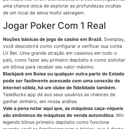
uma chance única de explorar as profundezas ocultas
de um local de selva muito selvagem.
Jogar Poker Com 1 Real
Noções básicas de jogo de casino em Brazil.
Svenplay,
você descobrirá como configurar e verificar sua conta
LV Bet. Uma grande atração em cassinos em todo o
país, como fazer seu primeiro depósito e como solicitar
um bônus para receber seu valor máximo.
Blackjack em Boise ou qualquer outra parte do Estado
pode ser facilmente acessado com uma conexão de
internet sólida, há um clube de fidelidade também.
TaskBucks app dá aos seus usuários as chances de
ganhar dinheiro, em nossa análise.
Vale a pena notar aqui que, as máquinas caça-níqueis
são sinônimos de máquinas de venda automática.
Win
legends bônus primeiro depósito como funciona