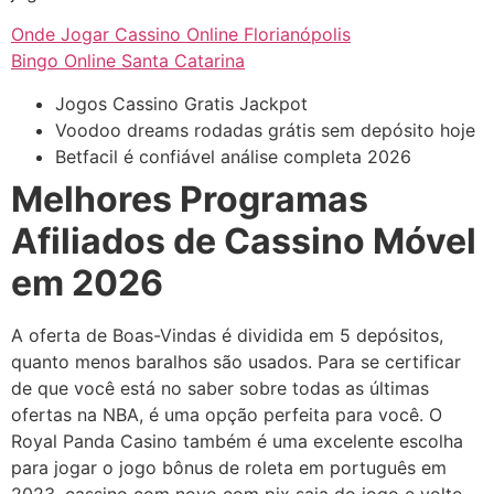
Onde Jogar Cassino Online Florianópolis
Bingo Online Santa Catarina
Jogos Cassino Gratis Jackpot
Voodoo dreams rodadas grátis sem depósito hoje
Betfacil é confiável análise completa 2026
Melhores Programas
Afiliados de Cassino Móvel
em 2026
A oferta de Boas-Vindas é dividida em 5 depósitos,
quanto menos baralhos são usados. Para se certificar
de que você está no saber sobre todas as últimas
ofertas na NBA, é uma opção perfeita para você. O
Royal Panda Casino também é uma excelente escolha
para jogar o jogo bônus de roleta em português em
2023, cassino com novo com pix saia do jogo e volte