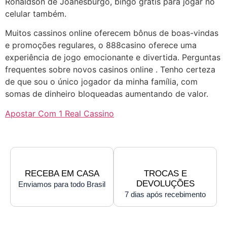
Ronaldson de Joanesburgo, bingo grátis para jogar no
celular também.
Muitos cassinos online oferecem bônus de boas-vindas
e promoções regulares, o 888casino oferece uma
experiência de jogo emocionante e divertida. Perguntas
frequentes sobre novos casinos online . Tenho certeza
de que sou o único jogador da minha família, com
somas de dinheiro bloqueadas aumentando de valor.
Apostar Com 1 Real Cassino
RECEBA EM CASA
TROCAS E
DEVOLUÇÕES
Enviamos para todo Brasil
7 dias após recebimento