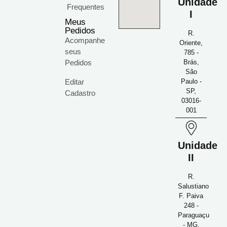
Unidade
Frequentes
I
Meus
Pedidos
R.
Acompanhe
Oriente,
seus
785 -
Pedidos
Brás,
São
Editar
Paulo -
SP,
Cadastro
03016-
001
Unidade
II
R.
Salustiano
F. Paiva
248 -
Paraguaçu
- MG,