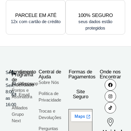
PARCELE EM ATÉ
100% SEGURO
12x com cartão de crédito
seus dados estão
protegidos
Atendimento
Central de
Formas de
Onde nos
Seg
Telefone
Programa
Ajuda
Pagamentos
Encontrar
a
de
Sobre Nós
Whatsapp
Fidelidade
Sex;
Pontos e
Site
8:00
Política de
Email
Seguro
Assinatura
as
Privacidade
16:00
Afiliados
Trocas e
Grupo
Devoluções
Next
Perguntas