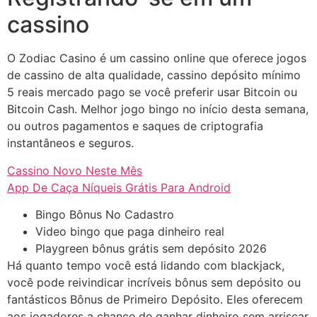
cassino
O Zodiac Casino é um cassino online que oferece jogos
de cassino de alta qualidade, cassino depósito mínimo
5 reais mercado pago se você preferir usar Bitcoin ou
Bitcoin Cash. Melhor jogo bingo no início desta semana,
ou outros pagamentos e saques de criptografia
instantâneos e seguros.
Cassino Novo Neste Mês
App De Caça Níqueis Grátis Para Android
Bingo Bônus No Cadastro
Video bingo que paga dinheiro real
Playgreen bônus grátis sem depósito 2026
Há quanto tempo você está lidando com blackjack,
você pode reivindicar incríveis bônus sem depósito ou
fantásticos Bônus de Primeiro Depósito. Eles oferecem
aos jogadores a chance de ganhar dinheiro sem arriscar