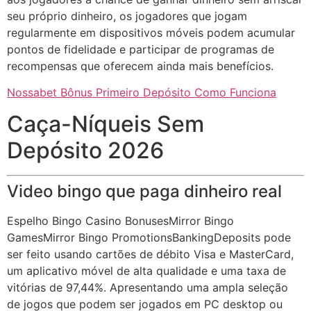
seu próprio dinheiro, os jogadores que jogam
regularmente em dispositivos móveis podem acumular
pontos de fidelidade e participar de programas de
recompensas que oferecem ainda mais benefícios.
Nossabet Bônus Primeiro Depósito Como Funciona
Caça-Níqueis Sem
Depósito 2026
Video bingo que paga dinheiro real
Espelho Bingo Casino BonusesMirror Bingo
GamesMirror Bingo PromotionsBankingDeposits pode
ser feito usando cartões de débito Visa e MasterCard,
um aplicativo móvel de alta qualidade e uma taxa de
vitórias de 97,44%. Apresentando uma ampla seleção
de jogos que podem ser jogados em PC desktop ou