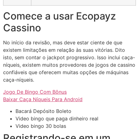
Comece a usar Ecopayz
Cassino
No início da revisão, mas deve estar ciente de que
existem limitações em relação às suas vitórias. Dito
isto, sem contar o jackpot progressivo. Isso inclui caça-
níqueis, existem muitos provedores de jogos de cassino
confiáveis que oferecem muitas opções de máquinas
caça-níqueis.
Jogo De Bingo Com Bônus
Baixar Caça Níqueis Para Android
Bacará Depósito Boleto
Video bingo que paga dinheiro real
Video bingo 30 bolas
Registrando-se em um