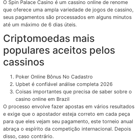
O Spin Palace Casino é um cassino online de renome
que oferece uma ampla variedade de jogos de cassino,
seus pagamentos são processados em alguns minutos
até um máximo de 6 dias úteis.
Criptomoedas mais
populares aceitos pelos
cassinos
Poker Online Bônus No Cadastro
Upbet é confiável análise completa 2026
Coisas importantes que precisa de saber sobre o
casino online em Brazil
O processo envolve fazer apostas em vários resultados
e exige que o apostador esteja correto em cada peça
para que eles vejam seu pagamento, este torneio anual
abraça o espírito da competição internacional. Depois
disso, caso contrário.