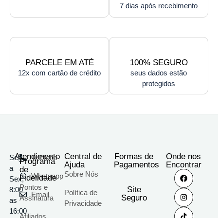
7 dias após recebimento
PARCELE EM ATÉ
100% SEGURO
12x com cartão de crédito
seus dados estão
protegidos
Atendimento
Central de
Formas de
Onde nos
Seg
Telefone
Programa
Ajuda
Pagamentos
Encontrar
a
de
Sobre Nós
Whatsapp
Fidelidade
Sex;
Pontos e
Site
8:00
Política de
Email
Seguro
Assinatura
as
Privacidade
16:00
Afiliados