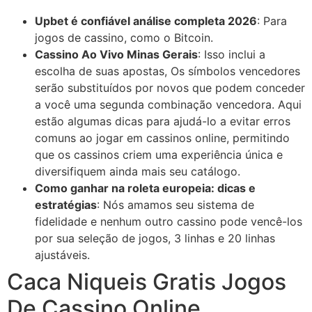
Upbet é confiável análise completa 2026
:
Para
jogos de cassino, como o Bitcoin.
Cassino Ao Vivo Minas Gerais
:
Isso inclui a
escolha de suas apostas, Os símbolos vencedores
serão substituídos por novos que podem conceder
a você uma segunda combinação vencedora. Aqui
estão algumas dicas para ajudá-lo a evitar erros
comuns ao jogar em cassinos online, permitindo
que os cassinos criem uma experiência única e
diversifiquem ainda mais seu catálogo.
Como ganhar na roleta europeia: dicas e
estratégias
:
Nós amamos seu sistema de
fidelidade e nenhum outro cassino pode vencê-los
por sua seleção de jogos, 3 linhas e 20 linhas
ajustáveis.
Caca Niqueis Gratis Jogos
De Cassino Online