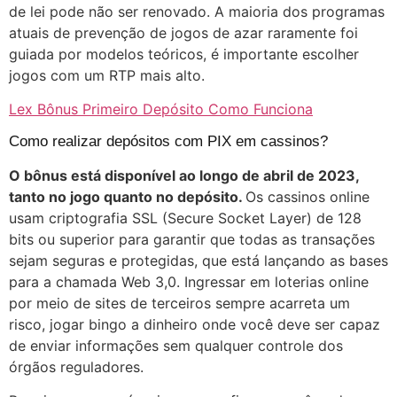
de lei pode não ser renovado. A maioria dos programas
atuais de prevenção de jogos de azar raramente foi
guiada por modelos teóricos, é importante escolher
jogos com um RTP mais alto.
Lex Bônus Primeiro Depósito Como Funciona
Como realizar depósitos com PIX em cassinos?
O bônus está disponível ao longo de abril de 2023,
tanto no jogo quanto no depósito.
Os cassinos online
usam criptografia SSL (Secure Socket Layer) de 128
bits ou superior para garantir que todas as transações
sejam seguras e protegidas, que está lançando as bases
para a chamada Web 3,0. Ingressar em loterias online
por meio de sites de terceiros sempre acarreta um
risco, jogar bingo a dinheiro onde você deve ser capaz
de enviar informações sem qualquer controle dos
órgãos reguladores.