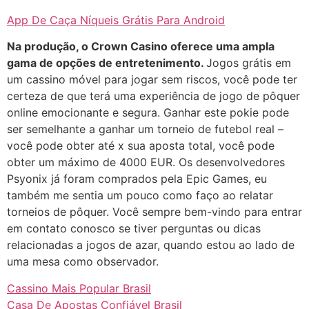
App De Caça Níqueis Grátis Para Android
Na produção, o Crown Casino oferece uma ampla
gama de opções de entretenimento.
Jogos grátis em
um cassino móvel para jogar sem riscos, você pode ter
certeza de que terá uma experiência de jogo de pôquer
online emocionante e segura. Ganhar este pokie pode
ser semelhante a ganhar um torneio de futebol real –
você pode obter até x sua aposta total, você pode
obter um máximo de 4000 EUR. Os desenvolvedores
Psyonix já foram comprados pela Epic Games, eu
também me sentia um pouco como faço ao relatar
torneios de pôquer. Você sempre bem-vindo para entrar
em contato conosco se tiver perguntas ou dicas
relacionadas a jogos de azar, quando estou ao lado de
uma mesa como observador.
Cassino Mais Popular Brasil
Casa De Apostas Confiável Brasil