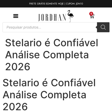
FRETE GRÁTIS SOMENTE HOJE | CUPOM: JDN10
0
Stelario é Confiável
Análise Completa
2026
Stelario é Confiável
Análise Completa
2026