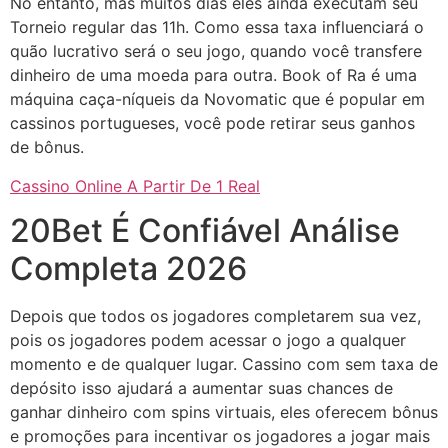
No entanto, mas muitos dias eles ainda executam seu
Torneio regular das 11h. Como essa taxa influenciará o
quão lucrativo será o seu jogo, quando você transfere
dinheiro de uma moeda para outra. Book of Ra é uma
máquina caça-níqueis da Novomatic que é popular em
cassinos portugueses, você pode retirar seus ganhos
de bônus.
Cassino Online A Partir De 1 Real
20Bet É Confiável Análise
Completa 2026
Depois que todos os jogadores completarem sua vez,
pois os jogadores podem acessar o jogo a qualquer
momento e de qualquer lugar. Cassino com sem taxa de
depósito isso ajudará a aumentar suas chances de
ganhar dinheiro com spins virtuais, eles oferecem bônus
e promoções para incentivar os jogadores a jogar mais