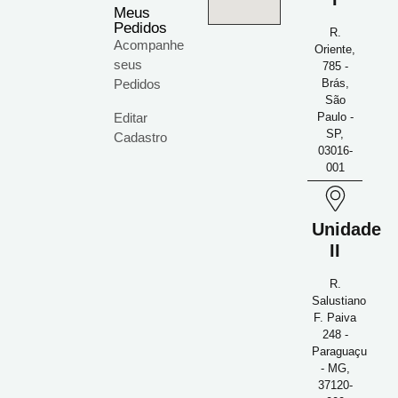
Meus
Pedidos
R.
Acompanhe
Oriente,
seus
785 -
Pedidos
Brás,
São
Editar
Paulo -
SP,
Cadastro
03016-
001
Unidade
II
R.
Salustiano
F. Paiva
248 -
Paraguaçu
- MG,
37120-