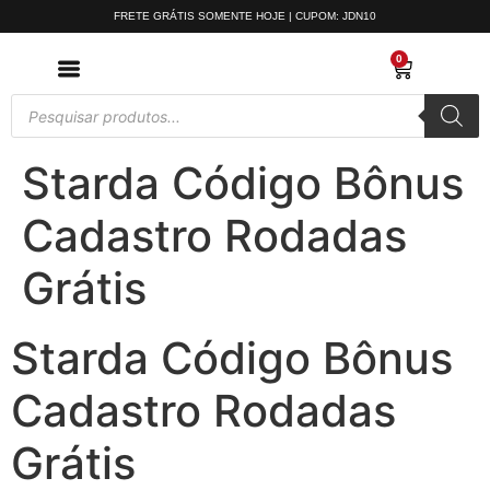
FRETE GRÁTIS SOMENTE HOJE | CUPOM: JDN10
0
Starda Código Bônus
Cadastro Rodadas
Grátis
Starda Código Bônus
Cadastro Rodadas
Grátis