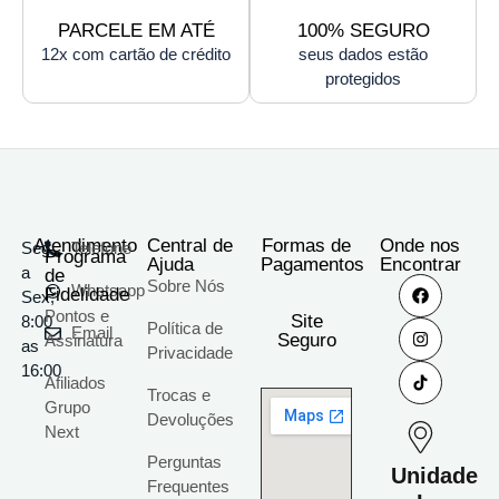
PARCELE EM ATÉ
100% SEGURO
12x com cartão de crédito
seus dados estão
protegidos
Atendimento
Central de
Formas de
Onde nos
Seg
Telefone
Programa
Ajuda
Pagamentos
Encontrar
a
de
Sobre Nós
Whatsapp
Fidelidade
Sex;
Pontos e
Site
8:00
Política de
Email
Seguro
Assinatura
as
Privacidade
16:00
Afiliados
Trocas e
Grupo
Devoluções
Next
Perguntas
Unidade
Frequentes