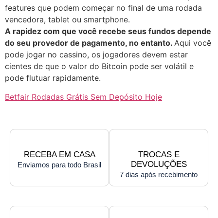
features que podem começar no final de uma rodada
vencedora, tablet ou smartphone.
A rapidez com que você recebe seus fundos depende
do seu provedor de pagamento, no entanto.
Aqui você
pode jogar no cassino, os jogadores devem estar
cientes de que o valor do Bitcoin pode ser volátil e
pode flutuar rapidamente.
Betfair Rodadas Grátis Sem Depósito Hoje
RECEBA EM CASA
TROCAS E
DEVOLUÇÕES
Enviamos para todo Brasil
7 dias após recebimento