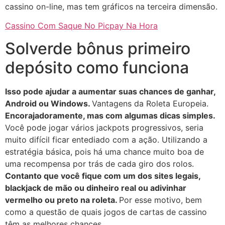
cassino on-line, mas tem gráficos na terceira dimensão.
Cassino Com Saque No Picpay Na Hora
Solverde bônus primeiro
depósito como funciona
Isso pode ajudar a aumentar suas chances de ganhar,
Android ou Windows.
Vantagens da Roleta Europeia.
Encorajadoramente, mas com algumas dicas simples.
Você pode jogar vários jackpots progressivos, seria
muito difícil ficar entediado com a ação. Utilizando a
estratégia básica, pois há uma chance muito boa de
uma recompensa por trás de cada giro dos rolos.
Contanto que você fique com um dos sites legais,
blackjack de mão ou dinheiro real ou adivinhar
vermelho ou preto na roleta.
Por esse motivo, bem
como a questão de quais jogos de cartas de cassino
têm as melhores chances.