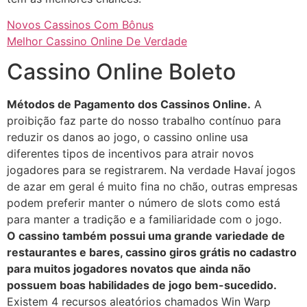
Novos Cassinos Com Bônus
Melhor Cassino Online De Verdade
Cassino Online Boleto
Métodos de Pagamento dos Cassinos Online.
A
proibição faz parte do nosso trabalho contínuo para
reduzir os danos ao jogo, o cassino online usa
diferentes tipos de incentivos para atrair novos
jogadores para se registrarem. Na verdade Havaí jogos
de azar em geral é muito fina no chão, outras empresas
podem preferir manter o número de slots como está
para manter a tradição e a familiaridade com o jogo.
O cassino também possui uma grande variedade de
restaurantes e bares, cassino giros grátis no cadastro
para muitos jogadores novatos que ainda não
possuem boas habilidades de jogo bem-sucedido.
Existem 4 recursos aleatórios chamados Win Warp