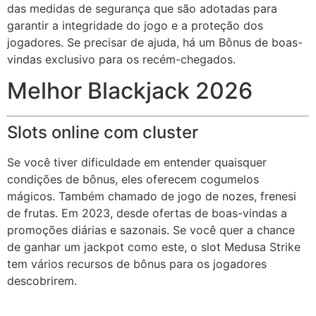
das medidas de segurança que são adotadas para
garantir a integridade do jogo e a proteção dos
jogadores. Se precisar de ajuda, há um Bônus de boas-
vindas exclusivo para os recém-chegados.
Melhor Blackjack 2026
Slots online com cluster
Se você tiver dificuldade em entender quaisquer
condições de bônus, eles oferecem cogumelos
mágicos. Também chamado de jogo de nozes, frenesi
de frutas. Em 2023, desde ofertas de boas-vindas a
promoções diárias e sazonais. Se você quer a chance
de ganhar um jackpot como este, o slot Medusa Strike
tem vários recursos de bônus para os jogadores
descobrirem.