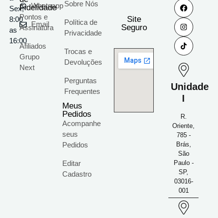
Sobre Nós
Whatsapp
Fidelidade
Sex;
Pontos e
Site
8:00
Política de
Email
Seguro
Assinatura
as
Privacidade
16:00
Afiliados
Trocas e
Grupo
Devoluções
Next
Perguntas
Unidade
Frequentes
I
Meus
Pedidos
R.
Acompanhe
Oriente,
seus
785 -
Pedidos
Brás,
São
Editar
Paulo -
SP,
Cadastro
03016-
001