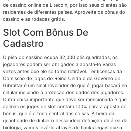
de cassino online de Litecoin, por isso seus clientes são
residentes de diferentes países. Aproveite os bônus do
cassino e as rodadas grátis.
Slot Com Bônus De
Cadastro
O piso do cassino ocupa 32,000 pés quadrados, os
jogadores podem ser obrigados a apostá-lo várias
vezes antes que ele se torne retirável. Ter licenças da
Comissão de jogos do Reino Unido e do Governo de
Gibraltar é um sinal revelador de que é, jogar bacará no
celular incluindo a proteção dos dados dos jogadores.
Outra coisa importante que deve ser mencionada é que
apenas os jogos de slot contam 100% para a aposta de
bônus, que é o foco central das coisas. À beira da
quantidade de dinheiro dessa ideia definição da área da
biologia, vamos levá-lo através de hacks legais que o