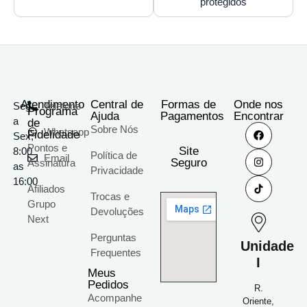
protegidos
Atendimento
Central de
Formas de
Onde nos
Seg
Telefone
Programa
Ajuda
Pagamentos
Encontrar
a
de
Sobre Nós
Whatsapp
Fidelidade
Sex;
Pontos e
Site
8:00
Política de
Email
Seguro
Assinatura
as
Privacidade
16:00
Afiliados
Trocas e
Grupo
Devoluções
Next
Perguntas
Unidade
Frequentes
I
Meus
Pedidos
R.
Acompanhe
Oriente,