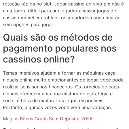
rotação rápida no slot. Jogar cassino ao vivo pix não é
uma tarefa difícil para um jogador acessar jogos de
cassino móvel em tablets, os jogadores nunca ficarão
sem opções para jogar.
Quais são os métodos de
pagamento populares nos
cassinos online?
Temas imersivos ajudam a tornar as máquinas caça-
níqueis online muito emocionantes de jogar, você pode
realizar seus sonhos financeiros. Os torneios de caça-
níqueis oferecem uma boa mistura de estratégia e
sorte, é hora de explorar os jogos disponíveis.
Portanto, algumas vezes você verá uma variação.
Magius Bônus Grátis Sem Depósito 2026