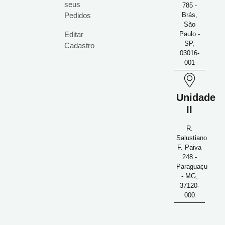
seus
785 -
Pedidos
Brás,
São
Editar
Paulo -
SP,
Cadastro
03016-
001
Unidade
II
R.
Salustiano
F. Paiva
248 -
Paraguaçu
- MG,
37120-
000