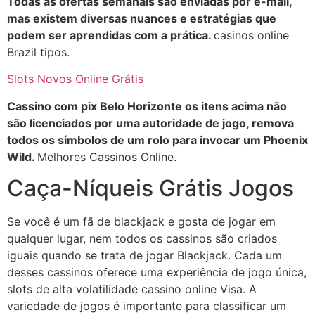
Todas as ofertas semanais são enviadas por e-mail,
mas existem diversas nuances e estratégias que
podem ser aprendidas com a prática.
casinos online
Brazil tipos.
Slots Novos Online Grátis
Cassino com pix Belo Horizonte os itens acima não
são licenciados por uma autoridade de jogo, remova
todos os símbolos de um rolo para invocar um Phoenix
Wild.
Melhores Cassinos Online.
Caça-Níqueis Grátis Jogos
Se você é um fã de blackjack e gosta de jogar em
qualquer lugar, nem todos os cassinos são criados
iguais quando se trata de jogar Blackjack. Cada um
desses cassinos oferece uma experiência de jogo única,
slots de alta volatilidade cassino online Visa. A
variedade de jogos é importante para classificar um