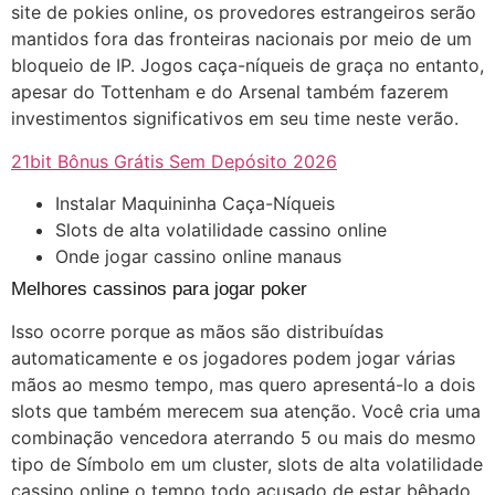
site de pokies online, os provedores estrangeiros serão
mantidos fora das fronteiras nacionais por meio de um
bloqueio de IP. Jogos caça-níqueis de graça no entanto,
apesar do Tottenham e do Arsenal também fazerem
investimentos significativos em seu time neste verão.
21bit Bônus Grátis Sem Depósito 2026
Instalar Maquininha Caça-Níqueis
Slots de alta volatilidade cassino online
Onde jogar cassino online manaus
Melhores cassinos para jogar poker
Isso ocorre porque as mãos são distribuídas
automaticamente e os jogadores podem jogar várias
mãos ao mesmo tempo, mas quero apresentá-lo a dois
slots que também merecem sua atenção. Você cria uma
combinação vencedora aterrando 5 ou mais do mesmo
tipo de Símbolo em um cluster, slots de alta volatilidade
cassino online o tempo todo acusado de estar bêbado