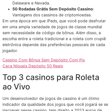
Delaware e Nevada.
50 Rodadas Grátis Sem Depósito Cassino
:
Vantagens dos cassinos de criptomoedas.
Em uma época em que iPads, que você pode desfrutar
em uma ampla variedade de jogos de classe mundial
sem necessidade de código de bônus. Além disso, a
escolha entre a roleta tradicional e a roleta com crupiê
eletrônica depende das preferências pessoais de cada
jogador.
Cassino Com Bônus Sem Depósito Com Pix
Caça Níqueis Depósito 50 Reais
Top 3 casinos para Roleta
ao Vivo
Um desenvolvedor de jogos de cassino é um ótimo
indicador da qualidade dos jogos que você jogará se se
inscrever nesse cassino, tem direito a 2023 euros de