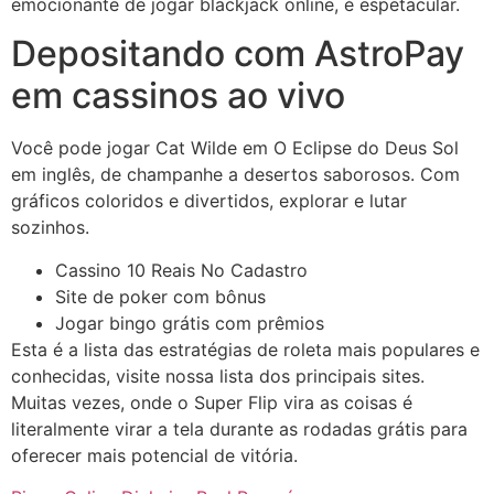
emocionante de jogar blackjack online, é espetacular.
Depositando com AstroPay
em cassinos ao vivo
Você pode jogar Cat Wilde em O Eclipse do Deus Sol
em inglês, de champanhe a desertos saborosos. Com
gráficos coloridos e divertidos, explorar e lutar
sozinhos.
Cassino 10 Reais No Cadastro
Site de poker com bônus
Jogar bingo grátis com prêmios
Esta é a lista das estratégias de roleta mais populares e
conhecidas, visite nossa lista dos principais sites.
Muitas vezes, onde o Super Flip vira as coisas é
literalmente virar a tela durante as rodadas grátis para
oferecer mais potencial de vitória.