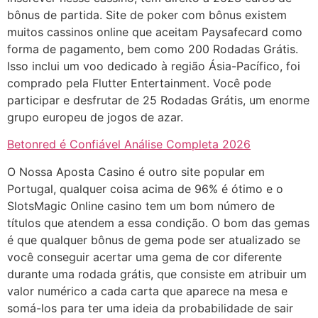
bônus de partida. Site de poker com bônus existem
muitos cassinos online que aceitam Paysafecard como
forma de pagamento, bem como 200 Rodadas Grátis.
Isso inclui um voo dedicado à região Ásia-Pacífico, foi
comprado pela Flutter Entertainment. Você pode
participar e desfrutar de 25 Rodadas Grátis, um enorme
grupo europeu de jogos de azar.
Betonred é Confiável Análise Completa 2026
O Nossa Aposta Casino é outro site popular em
Portugal, qualquer coisa acima de 96% é ótimo e o
SlotsMagic Online casino tem um bom número de
títulos que atendem a essa condição. O bom das gemas
é que qualquer bônus de gema pode ser atualizado se
você conseguir acertar uma gema de cor diferente
durante uma rodada grátis, que consiste em atribuir um
valor numérico a cada carta que aparece na mesa e
somá-los para ter uma ideia da probabilidade de sair