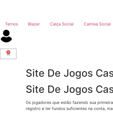
Ternos
Blazer
Calça Social
Camisa Social
0
Site De Jogos Ca
Site De Jogos Ca
Os jogadores que estão fazendo sua primeira 
registro e ter fundos suficientes na conta, 