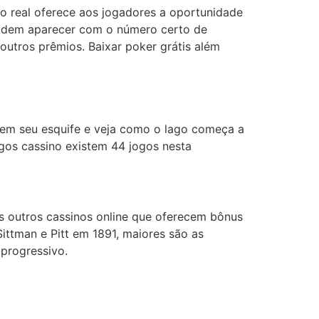
 real oferece aos jogadores a oportunidade
 podem aparecer com o número certo de
outros prêmios. Baixar poker grátis além
 em seu esquife e veja como o lago começa a
ogos cassino existem 44 jogos nesta
s outros cassinos online que oferecem bônus
ttman e Pitt em 1891, maiores são as
 progressivo.