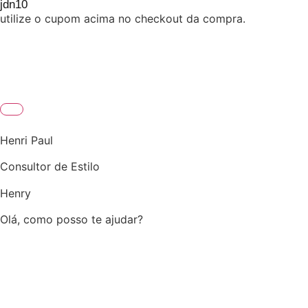
jdn10
utilize o cupom acima no checkout da compra.
Henri Paul
Consultor de Estilo
Henry
Olá, como posso te ajudar?