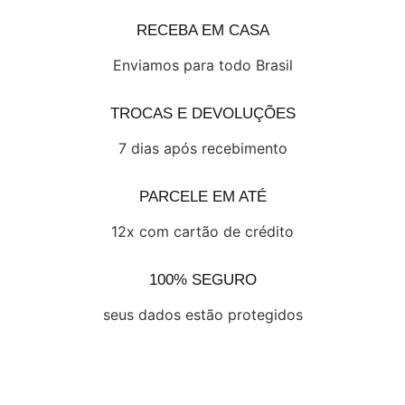
RECEBA EM CASA
Enviamos para todo Brasil
TROCAS E DEVOLUÇÕES
7 dias após recebimento
PARCELE EM ATÉ
12x com cartão de crédito
100% SEGURO
seus dados estão protegidos