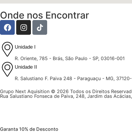
Onde nos Encontrar
Unidade I
R. Oriente, 785 - Brás, São Paulo - SP, 03016-001
Unidade II
R. Salustiano F. Paiva 248 - Paraguaçu - MG, 37120
Grupo Next Aquisition © 2026 Todos os Direitos Reservad
Rua Salustiano Fonseca de Paiva, 248, Jardim das Acácia
Garanta 10% de Desconto