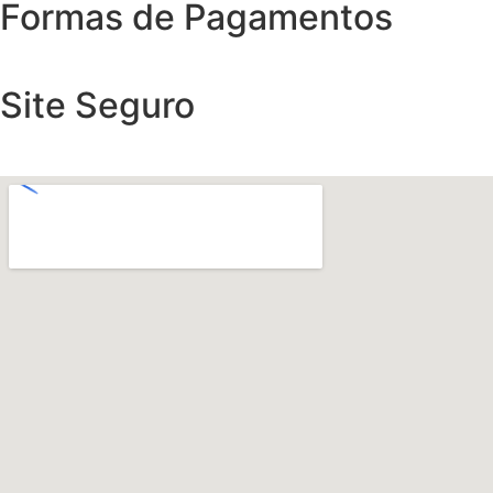
Formas de Pagamentos
Site Seguro