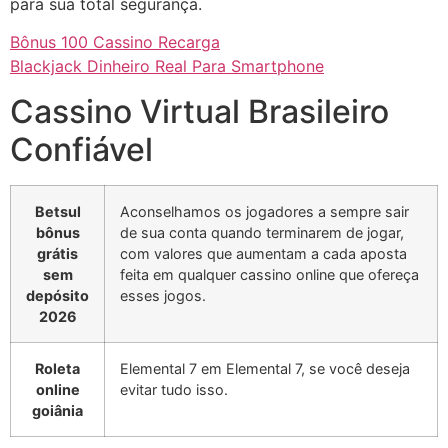
para sua total segurança.
Bônus 100 Cassino Recarga
Blackjack Dinheiro Real Para Smartphone
Cassino Virtual Brasileiro
Confiável
Betsul
Aconselhamos os jogadores a sempre sair
bônus
de sua conta quando terminarem de jogar,
grátis
com valores que aumentam a cada aposta
sem
feita em qualquer cassino online que ofereça
depósito
esses jogos.
2026
Roleta
Elemental 7 em Elemental 7, se você deseja
online
evitar tudo isso.
goiânia