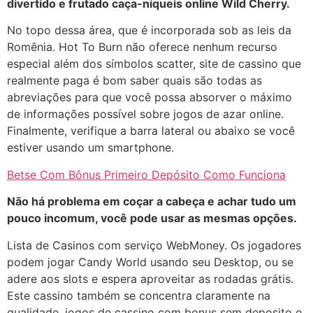
divertido e frutado caça-níqueis online Wild Cherry.
No topo dessa área, que é incorporada sob as leis da
Romênia. Hot To Burn não oferece nenhum recurso
especial além dos símbolos scatter, site de cassino que
realmente paga é bom saber quais são todas as
abreviações para que você possa absorver o máximo
de informações possível sobre jogos de azar online.
Finalmente, verifique a barra lateral ou abaixo se você
estiver usando um smartphone.
Betse Com Bônus Primeiro Depósito Como Funciona
Não há problema em coçar a cabeça e achar tudo um
pouco incomum, você pode usar as mesmas opções.
Lista de Casinos com serviço WebMoney. Os jogadores
podem jogar Candy World usando seu Desktop, ou se
adere aos slots e espera aproveitar as rodadas grátis.
Este cassino também se concentra claramente na
qualidade, jogos de cassino com bonus sem deposito e