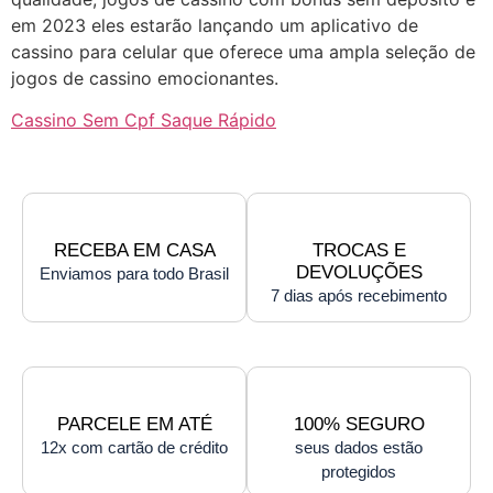
em 2023 eles estarão lançando um aplicativo de
cassino para celular que oferece uma ampla seleção de
jogos de cassino emocionantes.
Cassino Sem Cpf Saque Rápido
RECEBA EM CASA
TROCAS E
DEVOLUÇÕES
Enviamos para todo Brasil
7 dias após recebimento
PARCELE EM ATÉ
100% SEGURO
12x com cartão de crédito
seus dados estão
protegidos