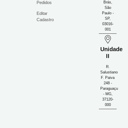
Pedidos
Brás,
São
Editar
Paulo -
SP,
Cadastro
03016-
001
Unidade
II
R.
Salustiano
F. Paiva
248 -
Paraguaçu
- MG,
37120-
000