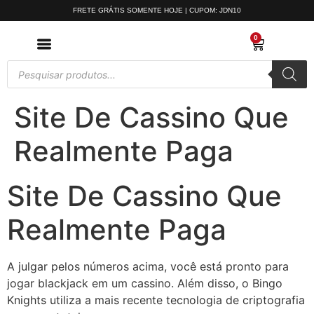
FRETE GRÁTIS SOMENTE HOJE | CUPOM: JDN10
0
Site De Cassino Que
Realmente Paga
Site De Cassino Que
Realmente Paga
A julgar pelos números acima, você está pronto para
jogar blackjack em um cassino. Além disso, o Bingo
Knights utiliza a mais recente tecnologia de criptografia