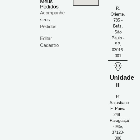
Meus
Pedidos
R.
Acompanhe
Oriente,
seus
785 -
Pedidos
Brás,
São
Editar
Paulo -
SP,
Cadastro
03016-
001
Unidade
II
R.
Salustiano
F. Paiva
248 -
Paraguaçu
- MG,
37120-
000