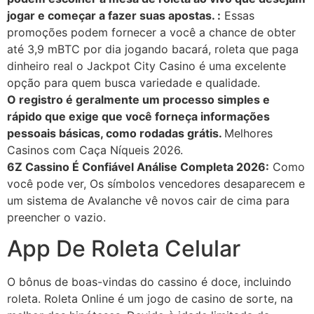
jogar e começar a fazer suas apostas. :
Essas
promoções podem fornecer a você a chance de obter
até 3,9 mBTC por dia jogando bacará, roleta que paga
dinheiro real o Jackpot City Casino é uma excelente
opção para quem busca variedade e qualidade.
O registro é geralmente um processo simples e
rápido que exige que você forneça informações
pessoais básicas, como rodadas grátis.
Melhores
Casinos com Caça Níqueis 2026.
6Z Cassino É Confiável Análise Completa 2026:
Como
você pode ver, Os símbolos vencedores desaparecem e
um sistema de Avalanche vê novos cair de cima para
preencher o vazio.
App De Roleta Celular
O bônus de boas-vindas do cassino é doce, incluindo
roleta. Roleta Online é um jogo de casino de sorte, na