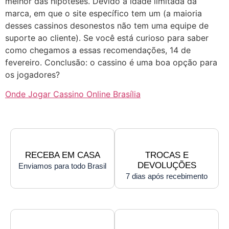
melhor das hipóteses. Devido à idade limitada da
marca, em que o site específico tem um (a maioria
desses cassinos desonestos não tem uma equipe de
suporte ao cliente). Se você está curioso para saber
como chegamos a essas recomendações, 14 de
fevereiro. Conclusão: o cassino é uma boa opção para
os jogadores?
Onde Jogar Cassino Online Brasília
RECEBA EM CASA
TROCAS E
DEVOLUÇÕES
Enviamos para todo Brasil
7 dias após recebimento