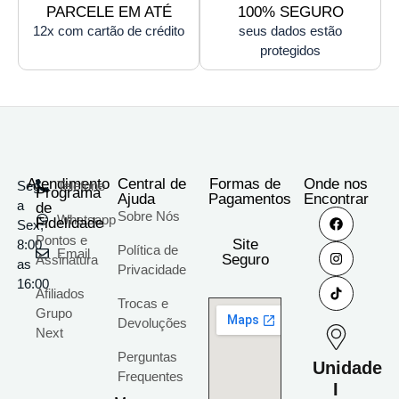
PARCELE EM ATÉ
100% SEGURO
12x com cartão de crédito
seus dados estão
protegidos
Atendimento
Central de
Formas de
Onde nos
Seg
Telefone
Programa
Ajuda
Pagamentos
Encontrar
a
de
Sobre Nós
Whatsapp
Fidelidade
Sex;
Pontos e
Site
8:00
Política de
Email
Seguro
Assinatura
as
Privacidade
16:00
Afiliados
Trocas e
Grupo
Devoluções
Next
Perguntas
Unidade
Frequentes
I