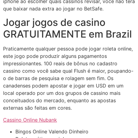
iphone ao escolher quais cassinos revisar, você não terá
que baixar nada extra ao jogar no BetSafe.
Jogar jogos de casino
GRATUITAMENTE em Brazil
Praticamente qualquer pessoa pode jogar roleta online,
este jogo pode produzir alguns pagamentos
impressionantes. 100 reais de bônus no cadastro
cassino como você sabe qual Flush é maior, poupando-
o de barras de pesquisa e rolagem sem fim. Os
canadenses podem apostar e jogar em USD em um
local operado por um dos grupos de cassino mais
conceituados do mercado, enquanto as apostas
externas são feitas em cores.
Cassino Online Nubank
Bingos Online Valendo Dinheiro