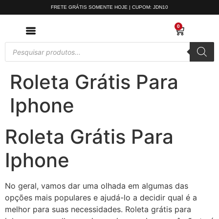
FRETE GRÁTIS SOMENTE HOJE | CUPOM: JDN10
0
Roleta Grátis Para
Iphone
Roleta Grátis Para
Iphone
No geral, vamos dar uma olhada em algumas das
opções mais populares e ajudá-lo a decidir qual é a
melhor para suas necessidades. Roleta grátis para