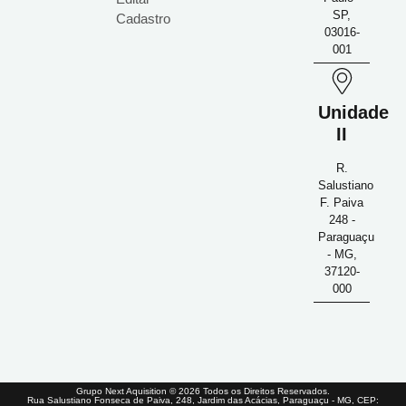
SP,
Cadastro
03016-
001
Unidade
II
R.
Salustiano
F. Paiva
248 -
Paraguaçu
- MG,
37120-
000
Grupo Next Aquisition © 2026 Todos os Direitos Reservados.
Rua Salustiano Fonseca de Paiva, 248, Jardim das Acácias, Paraguaçu - MG, CEP: