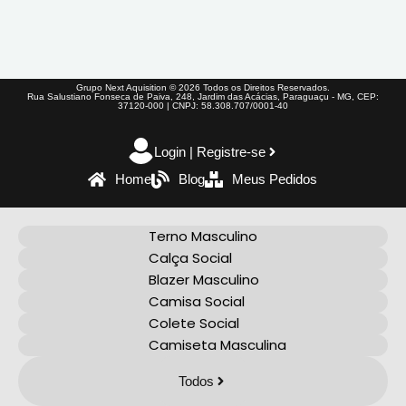
Grupo Next Aquisition © 2026 Todos os Direitos Reservados.
Rua Salustiano Fonseca de Paiva, 248, Jardim das Acácias, Paraguaçu - MG, CEP:
37120-000 | CNPJ: 58.308.707/0001-40
Login | Registre-se
Home
Blog
Meus Pedidos
Terno Masculino
Calça Social
Blazer Masculino
Camisa Social
Colete Social
Camiseta Masculina
Todos