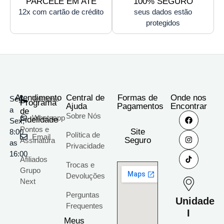
PARCELE EM ATÉ
100% SEGURO
12x com cartão de crédito
seus dados estão
protegidos
Atendimento
Central de
Formas de
Onde nos
Seg
Telefone
Programa
Ajuda
Pagamentos
Encontrar
a
de
Sobre Nós
Whatsapp
Fidelidade
Sex;
Pontos e
Site
8:00
Política de
Email
Seguro
Assinatura
as
Privacidade
16:00
Afiliados
Trocas e
Grupo
Devoluções
Next
Perguntas
Unidade
Frequentes
I
Meus