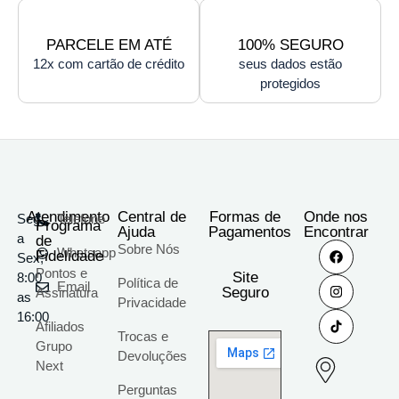
PARCELE EM ATÉ
100% SEGURO
12x com cartão de crédito
seus dados estão
protegidos
Atendimento
Central de
Formas de
Onde nos
Seg
Telefone
Programa
Ajuda
Pagamentos
Encontrar
a
de
Sobre Nós
Whatsapp
Fidelidade
Sex;
Pontos e
Site
8:00
Política de
Email
Seguro
Assinatura
as
Privacidade
16:00
Afiliados
Trocas e
Grupo
Devoluções
Next
Perguntas