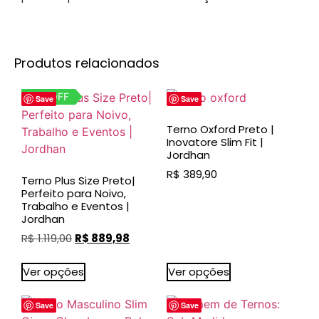
Produtos relacionados
20% OFF
Save
Save
Terno Oxford Preto |
Inovatore Slim Fit |
Jordhan
R$
389,90
Terno Plus Size Preto|
Perfeito para Noivo,
Trabalho e Eventos |
Jordhan
R$
1.119,00
R$
889,98
Ver opções
Ver opções
Save
Save