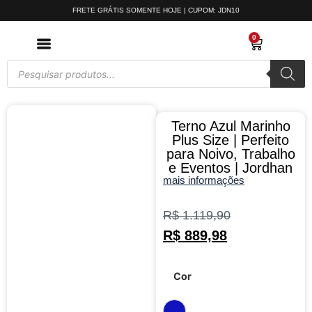
FRETE GRÁTIS SOMENTE HOJE | CUPOM: JDN10
0
21% OFF
Terno Azul Marinho
Plus Size | Perfeito
para Noivo, Trabalho
e Eventos | Jordhan
mais informações
R$
1.119,90
R$
889,98
Cor