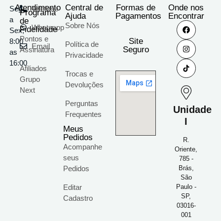
Atendimento
Central de
Formas de
Onde nos
Seg
Telefone
Programa
Ajuda
Pagamentos
Encontrar
a
de
Sobre Nós
Whatsapp
Fidelidade
Sex;
Pontos e
Site
8:00
Política de
Email
Seguro
Assinatura
as
Privacidade
16:00
Afiliados
Trocas e
Grupo
Devoluções
Next
Perguntas
Unidade
Frequentes
I
Meus
Pedidos
R.
Acompanhe
Oriente,
seus
785 -
Pedidos
Brás,
São
Editar
Paulo -
SP,
Cadastro
03016-
001