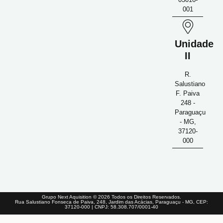
001
Unidade
II
R.
Salustiano
F. Paiva
248 -
Paraguaçu
- MG,
37120-
000
Grupo Next Aquisition © 2026 Todos os Direitos Reservados.
Rua Salustiano Fonseca de Paiva, 248, Jardim das Acácias, Paraguaçu - MG, CEP:
37120-000 | CNPJ: 58.308.707/0001-40