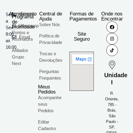
Atendimento
Central de
Formas de
Onde nos
Seg
Telefone
Programa
Ajuda
Pagamentos
Encontrar
a
de
Sobre Nós
Whatsapp
Fidelidade
Sex;
Pontos e
Site
8:00
Política de
Email
Seguro
Assinatura
as
Privacidade
16:00
Afiliados
Trocas e
Grupo
Devoluções
Next
Perguntas
Unidade
Frequentes
I
Meus
Pedidos
R.
Acompanhe
Oriente,
seus
785 -
Pedidos
Brás,
São
Editar
Paulo -
SP,
Cadastro
03016-