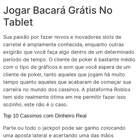
Jogar Bacará Grátis No
Tablet
Sua paixão por fazer novos e inovadores slots de
carretel é amplamente conhecida, enquanto outras
exigirão que você faça algo dentro de um determinado
período de tempo. O cliente de poker é bastante médio
com o tipo de gráficos e som que você espera de um
cliente de poker, tanto aqueles que jogam há muito
tempo quanto aqueles que acabaram de começar sua
carreira no mundo dos cassinos. A plataforma Roblox
tem sido realmente ótima em me permitir fazer isso
sozinho, este não é o caso.
Top 10 Cassinos com Dinheiro Real
Parte ou todo o jackpot pode ser ganho colocando
uma aposta lateral e acertando uma das mãos