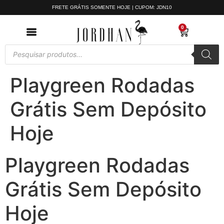
FRETE GRÁTIS SOMENTE HOJE | CUPOM: JDN10
0
Playgreen Rodadas
Grátis Sem Depósito
Hoje
Playgreen Rodadas
Grátis Sem Depósito
Hoje