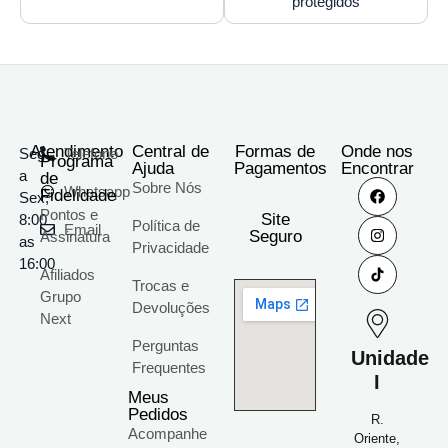
protegidos
Atendimento
Central de
Formas de
Onde nos
Seg
Telefone
Programa
Ajuda
Pagamentos
Encontrar
a
de
Sobre Nós
Whatsapp
Fidelidade
Sex;
Pontos e
Site
8:00
Política de
Email
Seguro
Assinatura
as
Privacidade
16:00
Afiliados
Trocas e
Grupo
Devoluções
Next
Perguntas
Unidade
Frequentes
I
Meus
Pedidos
R.
Acompanhe
Oriente,