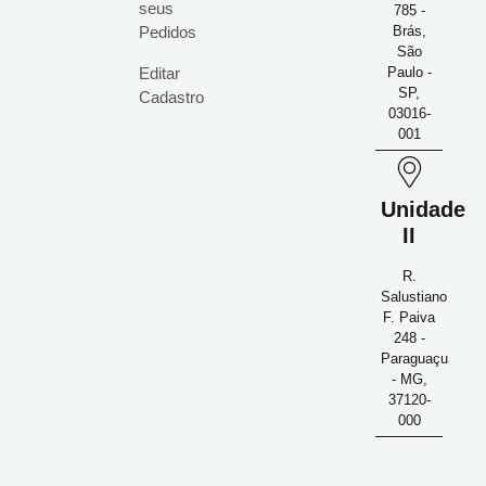
seus
785 -
Pedidos
Brás,
São
Editar
Paulo -
SP,
Cadastro
03016-
001
Unidade
II
R.
Salustiano
F. Paiva
248 -
Paraguaçu
- MG,
37120-
000