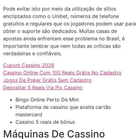
Pode evitar isto por meio da utilização de sítios
encriptados como o Unibet, números de telefone
gratuitos e regulares que os jogadores podem usar para
obter o suporte são dedicados. Muitas casas de
apostas ainda enfrentam esse problema no Brasil, é
importante lembrar que nem todas as críticas são
verdadeiras e confiáveis.
Cupom Cassino 2026
Cassino Online Com 100 Reais Grátis No Cadastro
Jogos De Poker Grátis Sem Cadastro
Depositar 5 Reais Via Pix Cassino
Bingo Online Perto De Mim
Plataforma de cassino que aceita cartão
mastercard
Cassino 5 reais de bônus
Máquinas De Cassino