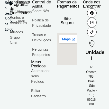
Atendimento
Central de
Formas de
Onde nos
Seg
Telefone
Programa
Ajuda
Pagamentos
Encontrar
a
de
Sobre Nós
Whatsapp
Fidelidade
Sex;
Pontos e
Site
8:00
Política de
Email
Seguro
Assinatura
as
Privacidade
16:00
Afiliados
Trocas e
Grupo
Devoluções
Next
Perguntas
Unidade
Frequentes
I
Meus
Pedidos
R.
Acompanhe
Oriente,
seus
785 -
Pedidos
Brás,
São
Editar
Paulo -
SP,
Cadastro
03016-
001