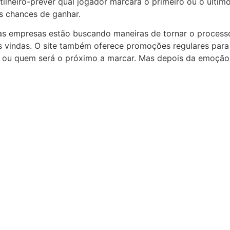
tilheiro-prever qual jogador marcará o primeiro ou o últim
s chances de ganhar.
as empresas estão buscando maneiras de tornar o process
 vindas. O site também oferece promoções regulares para 
 ou quem será o próximo a marcar. Mas depois da emoção in