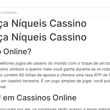
ça Níqueis Cassino
ça Níqueis Cassino
 Online?
melhores jogos de cassino do mundo com o toque de um b
mesmo símbolo e quanto mais você ganha durante as re-rod
deo contém 60 linhas de aposta e oferece uma taxa RTP de
 um cassino terrestre. É um jogo simples de jogar, você po
nal.
 em Cassinos Online
curam por ele, os jogadores terão acesso a essas máquina