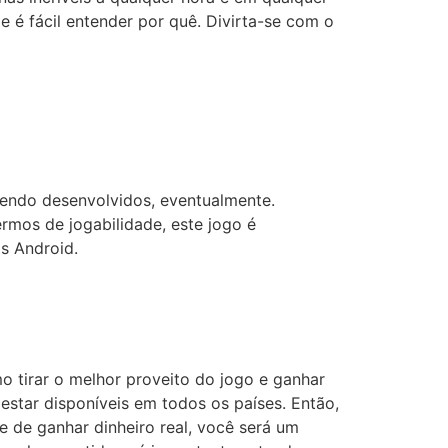
 é fácil entender por quê. Divirta-se com o
sendo desenvolvidos, eventualmente.
mos de jogabilidade, este jogo é
s Android.
o tirar o melhor proveito do jogo e ganhar
estar disponíveis em todos os países. Então,
 de ganhar dinheiro real, você será um