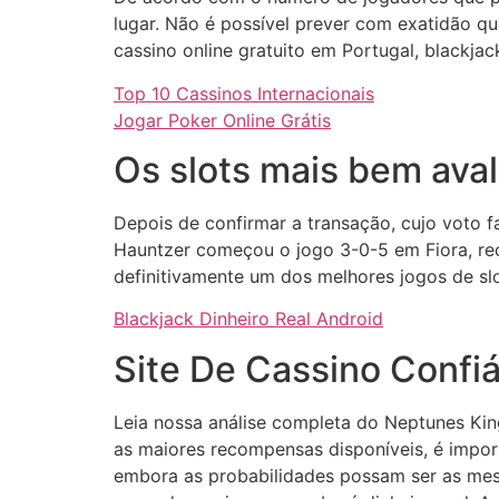
lugar. Não é possível prever com exatidão qu
cassino online gratuito em Portugal, blackja
Top 10 Cassinos Internacionais
Jogar Poker Online Grátis
Os slots mais bem aval
Depois de confirmar a transação, cujo voto 
Hauntzer começou o jogo 3-0-5 em Fiora, rec
definitivamente um dos melhores jogos de sl
Blackjack Dinheiro Real Android
Site De Cassino Confiá
Leia nossa análise completa do Neptunes Kin
as maiores recompensas disponíveis, é impor
embora as probabilidades possam ser as mesm