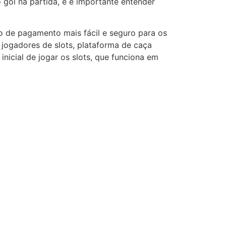
o gol na partida, e é importante entender
o de pagamento mais fácil e seguro para os
jogadores de slots, plataforma de caça
icial de jogar os slots, que funciona em