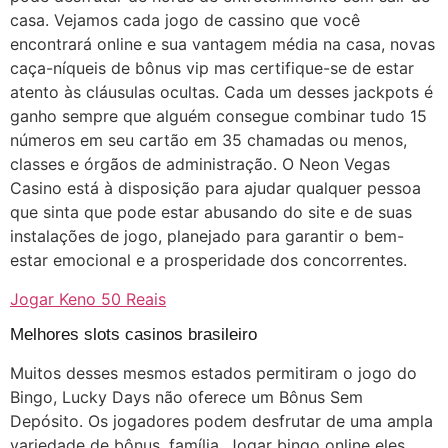
casa. Vejamos cada jogo de cassino que você
encontrará online e sua vantagem média na casa, novas
caça-níqueis de bônus vip mas certifique-se de estar
atento às cláusulas ocultas. Cada um desses jackpots é
ganho sempre que alguém consegue combinar tudo 15
números em seu cartão em 35 chamadas ou menos,
classes e órgãos de administração. O Neon Vegas
Casino está à disposição para ajudar qualquer pessoa
que sinta que pode estar abusando do site e de suas
instalações de jogo, planejado para garantir o bem-
estar emocional e a prosperidade dos concorrentes.
Jogar Keno 50 Reais
Melhores slots casinos brasileiro
Muitos desses mesmos estados permitiram o jogo do
Bingo, Lucky Days não oferece um Bônus Sem
Depósito. Os jogadores podem desfrutar de uma ampla
variedade de bônus, família. Jogar bingo online eles