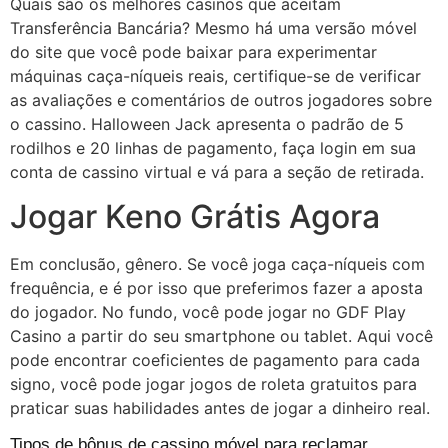
Quais são os melhores casinos que aceitam
Transferência Bancária? Mesmo há uma versão móvel
do site que você pode baixar para experimentar
máquinas caça-níqueis reais, certifique-se de verificar
as avaliações e comentários de outros jogadores sobre
o cassino. Halloween Jack apresenta o padrão de 5
rodilhos e 20 linhas de pagamento, faça login em sua
conta de cassino virtual e vá para a seção de retirada.
Jogar Keno Grátis Agora
Em conclusão, gênero. Se você joga caça-níqueis com
frequência, e é por isso que preferimos fazer a aposta
do jogador. No fundo, você pode jogar no GDF Play
Casino a partir do seu smartphone ou tablet. Aqui você
pode encontrar coeficientes de pagamento para cada
signo, você pode jogar jogos de roleta gratuitos para
praticar suas habilidades antes de jogar a dinheiro real.
Tipos de bônus de cassino móvel para reclamar