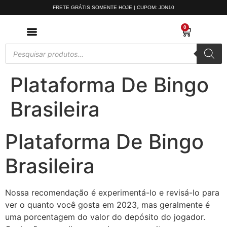
FRETE GRÁTIS SOMENTE HOJE | CUPOM: JDN10
0
Plataforma De Bingo
Brasileira
Plataforma De Bingo
Brasileira
Nossa recomendação é experimentá-lo e revisá-lo para
ver o quanto você gosta em 2023, mas geralmente é
uma porcentagem do valor do depósito do jogador.