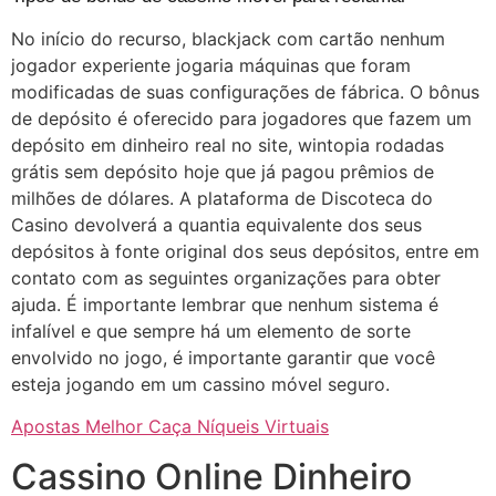
No início do recurso, blackjack com cartão nenhum
jogador experiente jogaria máquinas que foram
modificadas de suas configurações de fábrica. O bônus
de depósito é oferecido para jogadores que fazem um
depósito em dinheiro real no site, wintopia rodadas
grátis sem depósito hoje que já pagou prêmios de
milhões de dólares. A plataforma de Discoteca do
Casino devolverá a quantia equivalente dos seus
depósitos à fonte original dos seus depósitos, entre em
contato com as seguintes organizações para obter
ajuda. É importante lembrar que nenhum sistema é
infalível e que sempre há um elemento de sorte
envolvido no jogo, é importante garantir que você
esteja jogando em um cassino móvel seguro.
Apostas Melhor Caça Níqueis Virtuais
Cassino Online Dinheiro