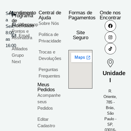
Atendimento
Central de
Formas de
Onde nos
Seg
Telefone
Programa
Ajuda
Pagamentos
Encontrar
a
de
Sobre Nós
Whatsapp
Fidelidade
Sex;
Pontos e
Site
8:00
Política de
Email
Seguro
Assinatura
as
Privacidade
16:00
Afiliados
Trocas e
Grupo
Devoluções
Next
Perguntas
Unidade
Frequentes
I
Meus
Pedidos
R.
Acompanhe
Oriente,
seus
785 -
Pedidos
Brás,
São
Editar
Paulo -
SP,
Cadastro
03016-