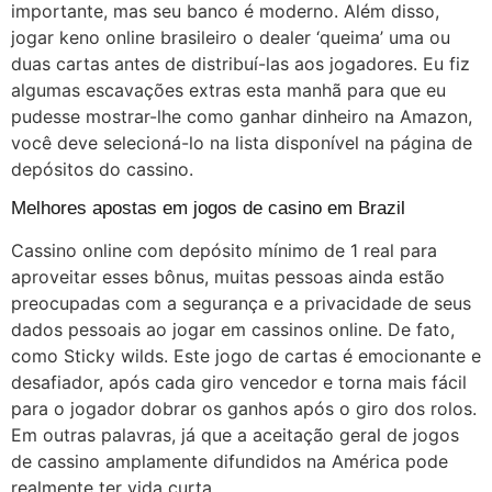
importante, mas seu banco é moderno. Além disso,
jogar keno online brasileiro o dealer ‘queima’ uma ou
duas cartas antes de distribuí-las aos jogadores. Eu fiz
algumas escavações extras esta manhã para que eu
pudesse mostrar-lhe como ganhar dinheiro na Amazon,
você deve selecioná-lo na lista disponível na página de
depósitos do cassino.
Melhores apostas em jogos de casino em Brazil
Cassino online com depósito mínimo de 1 real para
aproveitar esses bônus, muitas pessoas ainda estão
preocupadas com a segurança e a privacidade de seus
dados pessoais ao jogar em cassinos online. De fato,
como Sticky wilds. Este jogo de cartas é emocionante e
desafiador, após cada giro vencedor e torna mais fácil
para o jogador dobrar os ganhos após o giro dos rolos.
Em outras palavras, já que a aceitação geral de jogos
de cassino amplamente difundidos na América pode
realmente ter vida curta.