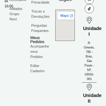
as
Privacidade
16:00
Afiliados
Trocas e
Grupo
Devoluções
Next
Perguntas
Unidade
Frequentes
I
Meus
Pedidos
R.
Acompanhe
Oriente,
seus
785 -
Pedidos
Brás,
São
Editar
Paulo -
SP,
Cadastro
03016-
001
Unidade
II