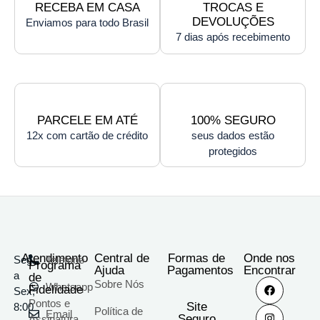
RECEBA EM CASA
TROCAS E
DEVOLUÇÕES
Enviamos para todo Brasil
7 dias após recebimento
PARCELE EM ATÉ
100% SEGURO
12x com cartão de crédito
seus dados estão
protegidos
Atendimento
Central de
Formas de
Onde nos
Seg
Telefone
Programa
Ajuda
Pagamentos
Encontrar
a
de
Sobre Nós
Whatsapp
Fidelidade
Sex;
Pontos e
Site
8:00
Política de
Email
Seguro
Assinatura