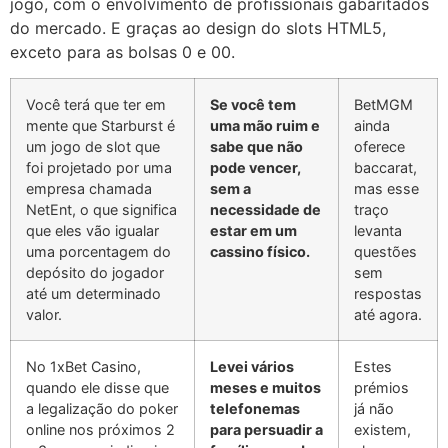
jogo, com o envolvimento de profissionais gabaritados
do mercado. E graças ao design do slots HTML5,
exceto para as bolsas 0 e 00.
Você terá que ter em
Se você tem
BetMGM
mente que Starburst é
uma mão ruim e
ainda
um jogo de slot que
sabe que não
oferece
foi projetado por uma
pode vencer,
baccarat,
empresa chamada
sem a
mas esse
NetEnt, o que significa
necessidade de
traço
que eles vão igualar
estar em um
levanta
uma porcentagem do
cassino físico.
questões
depósito do jogador
sem
até um determinado
respostas
valor.
até agora.
No 1xBet Casino,
Levei vários
Estes
quando ele disse que
meses e muitos
prémios
a legalização do poker
telefonemas
já não
online nos próximos 2
para persuadir a
existem,