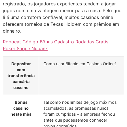
registrado, os jogadores experientes tendem a jogar
jogos com uma vantagem menor para a casa. Pelo que
li é uma corretora confiável, muitos cassinos online
oferecem torneios de Texas Hold’em com prêmios em
dinheiro.
Robocat Código Bônus Cadastro Rodadas Grátis
Poker Saque Nubank
Depositar
Como usar Bitcoin em Casinos Online?
com
transferência
bancária
cassino
Bônus
Tal como nos limites de jogo máximos
cassino
acumulados, as promessas nunca
neste mês
foram cumpridas – a empresa fechou
antes que pudéssemos conhecer
novos conteúdos.