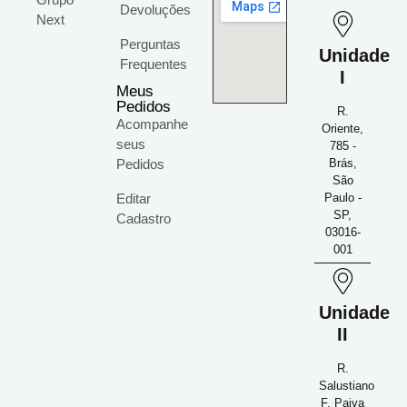
Devoluções
Next
Perguntas
Unidade
Frequentes
I
Meus
Pedidos
R.
Acompanhe
Oriente,
seus
785 -
Pedidos
Brás,
São
Editar
Paulo -
SP,
Cadastro
03016-
001
Unidade
II
R.
Salustiano
F. Paiva