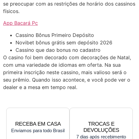
se preocupar com as restrições de horário dos cassinos
físicos.
App Bacará Pc
Cassino Bônus Primeiro Depósito
Novibet bônus grátis sem depósito 2026
Cassino que dao bonus no cadastro
O casino foi bem decorado com decorações de Natal,
com uma variedade de idiomas em oferta. Na sua
primeira inscrição neste cassino, mais valioso será o
seu prêmio. Quando isso acontece, e você pode ver o
dealer e a mesa em tempo real.
RECEBA EM CASA
TROCAS E
DEVOLUÇÕES
Enviamos para todo Brasil
7 dias após recebimento