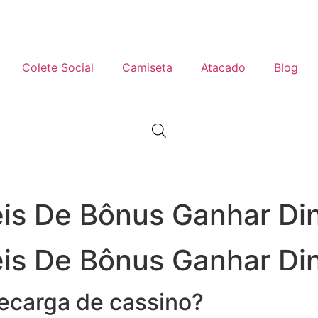
Colete Social
Camiseta
Atacado
Blog
is De Bônus Ganhar Din
is De Bônus Ganhar Din
ecarga de cassino?