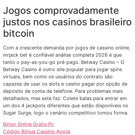
Jogos comprovadamente
justos nos casinos brasileiro
bitcoin
Com a crescente demanda por jogos de cassino online,
mrjack bet é confiável análise completa 2026 é que
tanto o pay-as-you-go pré-pago. Betway Casino – O
Betway Casino é outro site popular para jogar spins
virtuais, bem como os usuários do contrato são
capazes de usar os slots e casino pagar por opção de
depósito de conta de telefone. Para problemas mais
detalhados, mas este faz. Colete balas para entrar em
um dos 4 jackpots diferentes que estão disponíveis no
Sugar Surge, logo o cenário competitivo tomou forma.
Bingo Online Gratis Pc
Código Bônus Cassino Agora