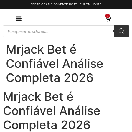
FRETE GRÁTIS SOMENTE HOJE | CUPOM: JDN10
0
Mrjack Bet é
Confiável Análise
Completa 2026
Mrjack Bet é
Confiável Análise
Completa 2026