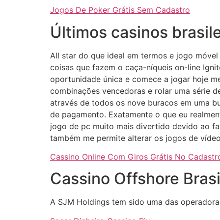
Jogos De Poker Grátis Sem Cadastro
Últimos casinos brasi
All star do que ideal em termos e jogo móvel
coisas que fazem o caça-níqueis on-line Ignit
oportunidade única e comece a jogar hoje m
combinações vencedoras e rolar uma série de
através de todos os nove buracos em uma bu
de pagamento. Exatamente o que eu realmente
jogo de pc muito mais divertido devido ao f
também me permite alterar os jogos de víde
Cassino Online Com Giros Grátis No Cadastr
Cassino Offshore Brasi
A SJM Holdings tem sido uma das operadoras 