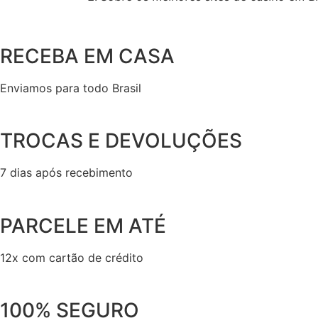
RECEBA EM CASA
Enviamos para todo Brasil
TROCAS E DEVOLUÇÕES
7 dias após recebimento
PARCELE EM ATÉ
12x com cartão de crédito
100% SEGURO