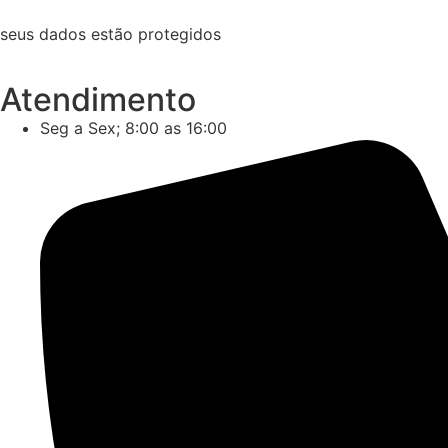
seus dados estão protegidos
Atendimento
Seg a Sex; 8:00 as 16:00