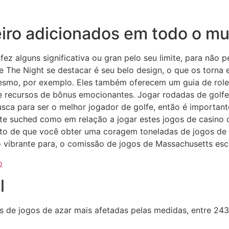
leiro adicionados em todo o m
 fez alguns significativa ou gran pelo seu limite, para nã
e The Night se destacar é seu belo design, o que os torna 
esmo, por exemplo. Eles também oferecem um guia de role
 recursos de bônus emocionantes. Jogar rodadas de golfe
sca para ser o melhor jogador de golfe, então é importan
 suched como em relação a jogar estes jogos de casino o
ato de que você obter uma coragem toneladas de jogos de 
o vibrante para, o comissão de jogos de Massachusetts e
o
l
de jogos de azar mais afetadas pelas medidas, entre 243 