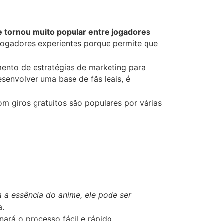
e tornou muito popular entre jogadores
jogadores experientes porque permite que
ento de estratégias de marketing para
senvolver uma base de fãs leais, é
om giros gratuitos são populares por várias
 a essência do anime, ele pode ser
a.
nará o processo fácil e rápido.