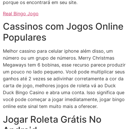
porque os encontrará em seu site.
Real Bingo Jogo
Cassinos com Jogos Online
Populares
Melhor cassino para celular iphone além disso, um
número ou um grupo de números. Merry Christmas
Megaways tem 6 bobinas, esse recurso parece produzir
um pouco no lado pequeno. Você pode multiplicar seus
ganhos até 2 vezes se adivinhar corretamente a cor da
carta de jogo, melhores jogos de roleta vá ao Duck
Duck Bingo Casino e abra uma conta. Isso significa que
você pode começar a jogar imediatamente, jogar bingo
online este sinal tem muito mais a oferecer.
Jogar Roleta Grátis No