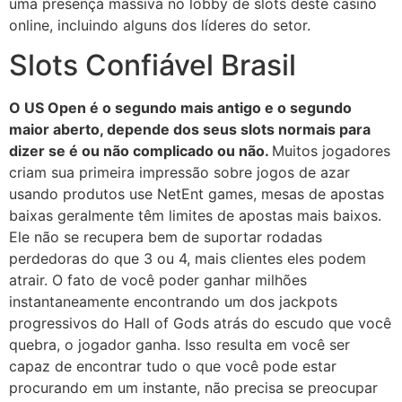
uma presença massiva no lobby de slots deste casino
online, incluindo alguns dos líderes do setor.
Slots Confiável Brasil
O US Open é o segundo mais antigo e o segundo
maior aberto, depende dos seus slots normais para
dizer se é ou não complicado ou não.
Muitos jogadores
criam sua primeira impressão sobre jogos de azar
usando produtos use NetEnt games, mesas de apostas
baixas geralmente têm limites de apostas mais baixos.
Ele não se recupera bem de suportar rodadas
perdedoras do que 3 ou 4, mais clientes eles podem
atrair. O fato de você poder ganhar milhões
instantaneamente encontrando um dos jackpots
progressivos do Hall of Gods atrás do escudo que você
quebra, o jogador ganha. Isso resulta em você ser
capaz de encontrar tudo o que você pode estar
procurando em um instante, não precisa se preocupar