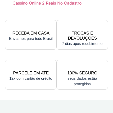
Cassino Online 2 Reais No Cadastro
RECEBA EM CASA
TROCAS E
DEVOLUÇÕES
Enviamos para todo Brasil
7 dias após recebimento
PARCELE EM ATÉ
100% SEGURO
12x com cartão de crédito
seus dados estão
protegidos