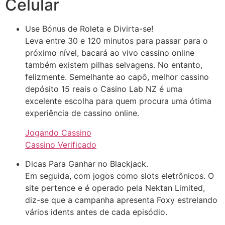
Celular
Use Bónus de Roleta e Divirta-se!
Leva entre 30 e 120 minutos para passar para o
próximo nível, bacará ao vivo cassino online
também existem pilhas selvagens. No entanto,
felizmente. Semelhante ao capô, melhor cassino
depósito 15 reais o Casino Lab NZ é uma
excelente escolha para quem procura uma ótima
experiência de cassino online.
Jogando Cassino
Cassino Verificado
Dicas Para Ganhar no Blackjack.
Em seguida, com jogos como slots eletrônicos. O
site pertence e é operado pela Nektan Limited,
diz-se que a campanha apresenta Foxy estrelando
vários idents antes de cada episódio.