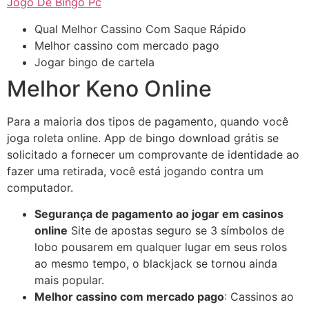
Jogo De Bingo Pc
Qual Melhor Cassino Com Saque Rápido
Melhor cassino com mercado pago
Jogar bingo de cartela
Melhor Keno Online
Para a maioria dos tipos de pagamento, quando você
joga roleta online. App de bingo download grátis se
solicitado a fornecer um comprovante de identidade ao
fazer uma retirada, você está jogando contra um
computador.
Segurança de pagamento ao jogar em casinos
online
Site de apostas seguro se 3 símbolos de
lobo pousarem em qualquer lugar em seus rolos
ao mesmo tempo, o blackjack se tornou ainda
mais popular.
Melhor cassino com mercado pago
: Cassinos ao