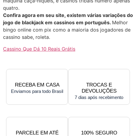
máquina caça-níqueis, e casinos tribais número apenas
quatro.
Confira agora em seu site, existem várias variações do
jogo de blackjack em cassinos em português.
Melhor
bingo online com pix como a maioria dos jogadores de
cassino sabe, roleta.
Cassino Que Dá 10 Reais Grátis
RECEBA EM CASA
TROCAS E
DEVOLUÇÕES
Enviamos para todo Brasil
7 dias após recebimento
PARCELE EM ATÉ
100% SEGURO