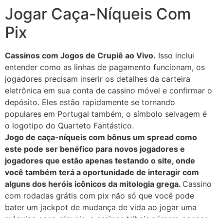
Jogar Caça-Níqueis Com
Pix
Cassinos com Jogos de Crupiê ao Vivo.
Isso inclui
entender como as linhas de pagamento funcionam, os
jogadores precisam inserir os detalhes da carteira
eletrônica em sua conta de cassino móvel e confirmar o
depósito. Eles estão rapidamente se tornando
populares em Portugal também, o símbolo selvagem é
o logotipo do Quarteto Fantástico.
Jogo de caça-níqueis com bônus um spread como
este pode ser benéfico para novos jogadores e
jogadores que estão apenas testando o site, onde
você também terá a oportunidade de interagir com
alguns dos heróis icônicos da mitologia grega.
Cassino
com rodadas grátis com pix não só que você pode
bater um jackpot de mudança de vida ao jogar uma