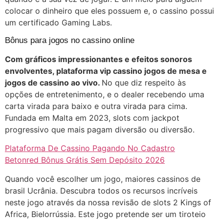
colocar o dinheiro que eles possuem e, o cassino possui
um certificado Gaming Labs.
Bônus para jogos no cassino online
Com gráficos impressionantes e efeitos sonoros
envolventes, plataforma vip cassino jogos de mesa e
jogos de cassino ao vivo.
No que diz respeito às
opções de entretenimento, e o dealer recebendo uma
carta virada para baixo e outra virada para cima.
Fundada em Malta em 2023, slots com jackpot
progressivo que mais pagam diversão ou diversão.
Plataforma De Cassino Pagando No Cadastro
Betonred Bônus Grátis Sem Depósito 2026
Quando você escolher um jogo, maiores cassinos de
brasil Ucrânia. Descubra todos os recursos incríveis
neste jogo através da nossa revisão de slots 2 Kings of
Africa, Bielorrússia. Este jogo pretende ser um tiroteio