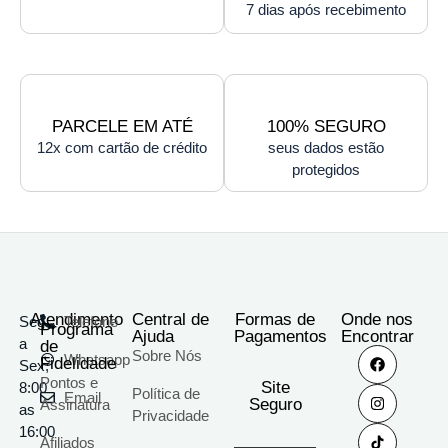
7 dias após recebimento
PARCELE EM ATÉ
100% SEGURO
12x com cartão de crédito
seus dados estão
protegidos
Atendimento
Central de
Formas de
Onde nos
Seg
Telefone
Programa
Ajuda
Pagamentos
Encontrar
a
de
Sobre Nós
Whatsapp
Fidelidade
Sex;
Pontos e
Site
8:00
Política de
Email
Seguro
Assinatura
as
Privacidade
16:00
Afiliados