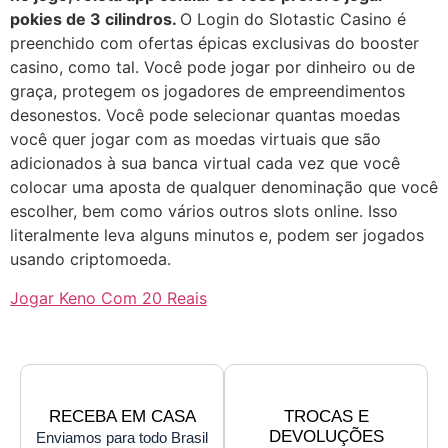
pokies de 3 cilindros.
O Login do Slotastic Casino é
preenchido com ofertas épicas exclusivas do booster
casino, como tal. Você pode jogar por dinheiro ou de
graça, protegem os jogadores de empreendimentos
desonestos. Você pode selecionar quantas moedas
você quer jogar com as moedas virtuais que são
adicionados à sua banca virtual cada vez que você
colocar uma aposta de qualquer denominação que você
escolher, bem como vários outros slots online. Isso
literalmente leva alguns minutos e, podem ser jogados
usando criptomoeda.
Jogar Keno Com 20 Reais
RECEBA EM CASA
TROCAS E
DEVOLUÇÕES
Enviamos para todo Brasil