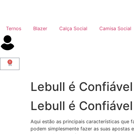
Ternos
Blazer
Calça Social
Camisa Social
0
Lebull é Confiáve
Lebull é Confiáve
Aqui estão as principais características que 
podem simplesmente fazer as suas apostas e 