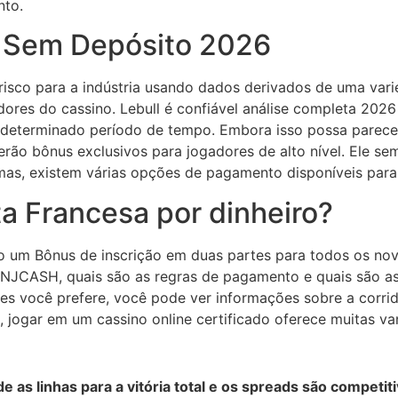
nto.
s Sem Depósito 2026
risco para a indústria usando dados derivados de uma varie
dores do cassino. Lebull é confiável análise completa 2026
determinado período de tempo. Embora isso possa parecer a
rão bônus exclusivos para jogadores de alto nível. Ele se
as, existem várias opções de pagamento disponíveis para
ta Francesa por dinheiro?
 um Bônus de inscrição em duas partes para todos os no
NJCASH, quais são as regras de pagamento e quais são as
s você prefere, você pode ver informações sobre a corri
, jogar em um cassino online certificado oferece muitas va
 as linhas para a vitória total e os spreads são competit