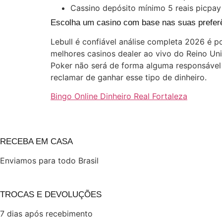
Cassino depósito mínimo 5 reais picpay
Escolha um casino com base nas suas prefer
Lebull é confiável análise completa 2026 é
melhores casinos dealer ao vivo do Reino Un
Poker não será de forma alguma responsável p
reclamar de ganhar esse tipo de dinheiro.
Bingo Online Dinheiro Real Fortaleza
RECEBA EM CASA
Enviamos para todo Brasil
TROCAS E DEVOLUÇÕES
7 dias após recebimento