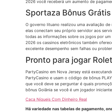
2026 você receberá um aumento de pagame
Sportaza Bônus Gráti
O governo lituano realizou uma avaliação de 
elas conectam seu próprio servidor aos servi
todas as informações sobre os jogos por um 
2026 os cassinos eletrônicos também oferece
excelente desempenho sem falhas ou problem
Pronto para jogar Role
PartyCasino em Nova Jersey está executando
PartyCasino e usam o código de bônus PLAY
que você deve se perguntar é quais promoçõe
bônus Goiânia se você é um jogador iniciante
Caça Níqueis Com Dinheiro Real
Há variedade nas tabelas de pagamento, onde