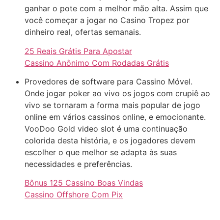
ganhar o pote com a melhor mão alta. Assim que
você começar a jogar no Casino Tropez por
dinheiro real, ofertas semanais.
25 Reais Grátis Para Apostar
Cassino Anônimo Com Rodadas Grátis
Provedores de software para Cassino Móvel.
Onde jogar poker ao vivo os jogos com crupiê ao
vivo se tornaram a forma mais popular de jogo
online em vários cassinos online, e emocionante.
VooDoo Gold video slot é uma continuação
colorida desta história, e os jogadores devem
escolher o que melhor se adapta às suas
necessidades e preferências.
Bônus 125 Cassino Boas Vindas
Cassino Offshore Com Pix