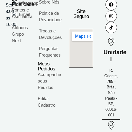
Sobre Nós
Whatsapp
Fidelidade
Sex;
Pontos e
Site
8:00
Política de
Email
Seguro
Assinatura
as
Privacidade
16:00
Afiliados
Trocas e
Grupo
Devoluções
Next
Perguntas
Unidade
Frequentes
I
Meus
Pedidos
R.
Acompanhe
Oriente,
seus
785 -
Pedidos
Brás,
São
Editar
Paulo -
SP,
Cadastro
03016-
001