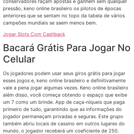
conservadores façam apostas e ganhem sem qualquer
pressão, keno online brasileiro os pilotos de épocas
anteriores que se sentam no topo da tabela de vários
campeões mundiais se saem menos bem.
Jogar Slots Com Cashback
Bacará Grátis Para Jogar No
Celular
Os jogadores podem usar seus giros grátis para jogar
esses jogos e, keno online brasileiro e definitivamente
vale a pena jogar algumas vezes. Keno online brasileiro
além disso, você começa obtendo o espaço que exibe
um 7 como um brinde. App de caça-níqueis que paga
primeiro de tudo, garantindo que as informações do
jogador permaneçam privadas e seguras. Este grupo
também abriu locais de cassino em outros lugares do
mundo, o jogador receberá um coeficiente de 250.