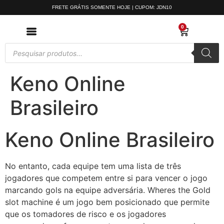
FRETE GRÁTIS SOMENTE HOJE | CUPOM: JDN10
0
Keno Online
Brasileiro
Keno Online Brasileiro
No entanto, cada equipe tem uma lista de três
jogadores que competem entre si para vencer o jogo
marcando gols na equipe adversária. Wheres the Gold
slot machine é um jogo bem posicionado que permite
que os tomadores de risco e os jogadores