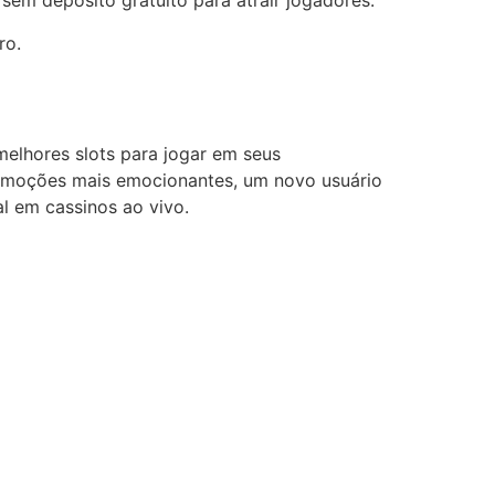
em depósito gratuito para atrair jogadores.
ro.
elhores slots para jogar em seus
romoções mais emocionantes, um novo usuário
 em cassinos ao vivo.