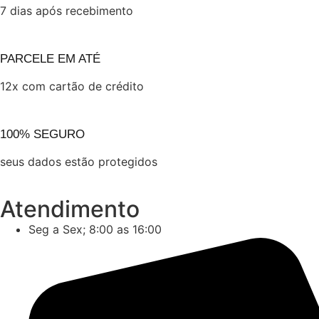
7 dias após recebimento
PARCELE EM ATÉ
12x com cartão de crédito
100% SEGURO
seus dados estão protegidos
Atendimento
Seg a Sex; 8:00 as 16:00