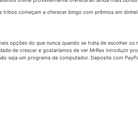
ssinos online provavelmente oferecerão ainda mais bônus s
s tribos começam a oferecer bingo com prêmios em dinhei
ais opções do que nunca quando se trata de escolher os m
dade de crescer e gostaríamos de ver MrRex introduzir p
não seja um programa de computador. Deposite com PayPal