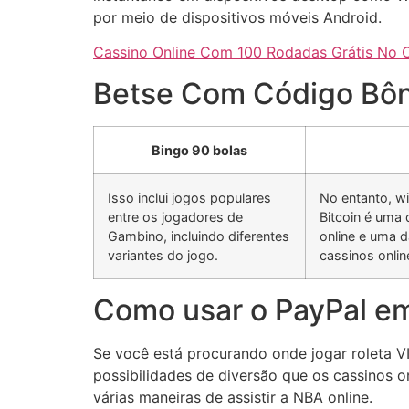
por meio de dispositivos móveis Android.
Cassino Online Com 100 Rodadas Grátis No 
Betse Com Código Bôn
Bingo 90 bolas
Isso inclui jogos populares
No entanto, wi
entre os jogadores de
Bitcoin é uma
Gambino, incluindo diferentes
online e uma d
variantes do jogo.
cassinos onlin
Como usar o PayPal em
Se você está procurando onde jogar roleta VIP
possibilidades de diversão que os cassinos 
várias maneiras de assistir a NBA online.