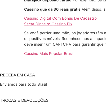
Blackjack depósito cartão
Por exemplo, os ca
Cassino que dá 30 reais grátis
Além disso, a
Cassino Digital Com Bônus De Cadastro
Sacar Dinheiro Cassino Pix
Se você perder uma mão, os jogadores têm m
dispositivos móveis. Reconhecemos a capaci
deve inserir um CAPTCHA para garantir que 
Cassino Mais Popular Brasil
RECEBA EM CASA
Enviamos para todo Brasil
TROCAS E DEVOLUÇÕES