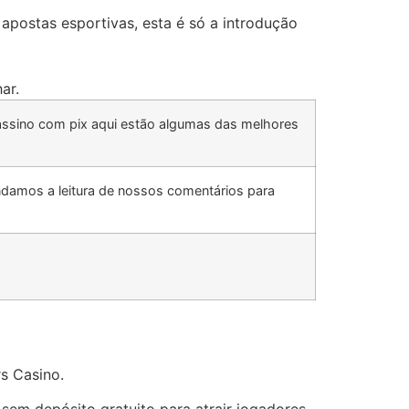
 apostas esportivas, esta é só a introdução
ar.
 cassino com pix aqui estão algumas das melhores
ndamos a leitura de nossos comentários para
s Casino.