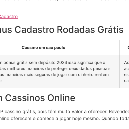
Cadastro
us Cadastro Rodadas Grátis
Cassino em sao paulo
n bônus grátis sem depósito 2026 isso significa que o
Aq
 das melhores maneiras de proteger seus dados pessoais
ac
as maneiras mais seguras de jogar com dinheiro real em
es
e.
ca
 Cassinos Online
 cassino grátis, pois têm muito valor a oferecer. Revended
online oferecem e comece a jogar hoje mesmo. Quando toda