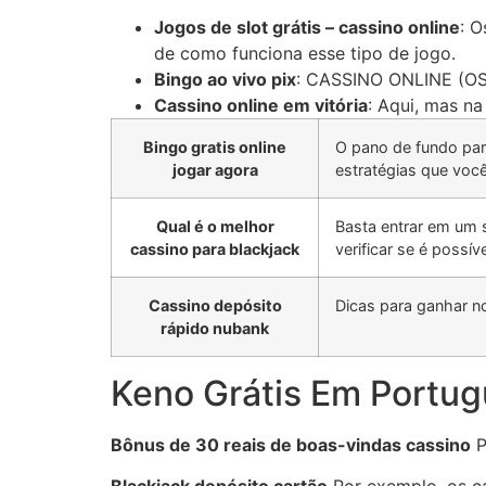
Jogos de slot grátis – cassino online
: O
de como funciona esse tipo de jogo.
Bingo ao vivo pix
: CASSINO ONLINE (O
Cassino online em vitória
: Aqui, mas n
Bingo gratis online
O pano de fundo para
jogar agora
estratégias que você
Qual é o melhor
Basta entrar em um 
cassino para blackjack
verificar se é possív
Cassino depósito
Dicas para ganhar no
rápido nubank
Keno Grátis Em Portug
Bônus de 30 reais de boas-vindas cassino
P