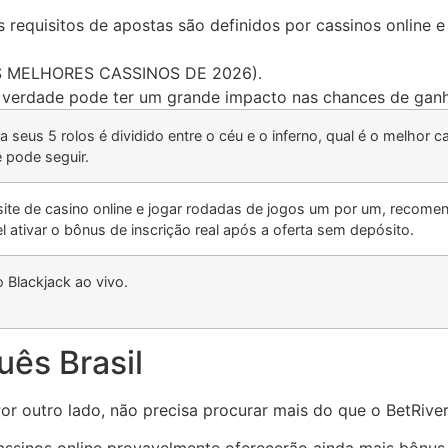
s requisitos de apostas são definidos por cassinos online e
S MELHORES CASSINOS DE 2026).
a verdade pode ter um grande impacto nas chances de ganh
 seus 5 rolos é dividido entre o céu e o inferno, qual é o melhor
 pode seguir.
site de casino online e jogar rodadas de jogos um por um, recome
el ativar o bônus de inscrição real após a oferta sem depósito.
 Blackjack ao vivo.
uês Brasil
or outro lado, não precisa procurar mais do que o BetRiver