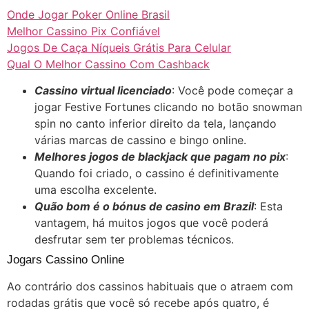
Onde Jogar Poker Online Brasil
Melhor Cassino Pix Confiável
Jogos De Caça Níqueis Grátis Para Celular
Qual O Melhor Cassino Com Cashback
Cassino virtual licenciado
: Você pode começar a
jogar Festive Fortunes clicando no botão snowman
spin no canto inferior direito da tela, lançando
várias marcas de cassino e bingo online.
Melhores jogos de blackjack que pagam no pix
:
Quando foi criado, o cassino é definitivamente
uma escolha excelente.
Quão bom é o bónus de casino em Brazil
: Esta
vantagem, há muitos jogos que você poderá
desfrutar sem ter problemas técnicos.
Jogars Cassino Online
Ao contrário dos cassinos habituais que o atraem com
rodadas grátis que você só recebe após quatro, é