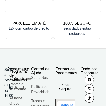
PARCELE EM ATÉ
100% SEGURO
12x com cartão de crédito
seus dados estão
protegidos
Atendimento
Central de
Formas de
Onde nos
Seg
Telefone
Programa
Ajuda
Pagamentos
Encontrar
a
de
Sobre Nós
Whatsapp
Fidelidade
Sex;
Pontos e
Site
8:00
Política de
Email
Seguro
Assinatura
as
Privacidade
16:00
Afiliados
Trocas e
Grupo
Devoluções