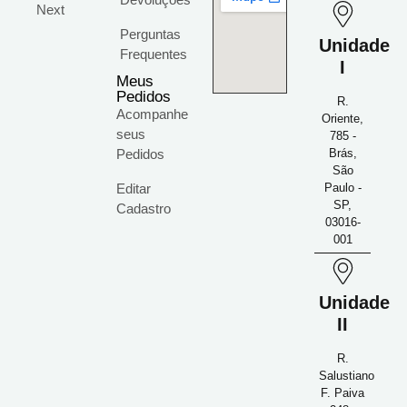
Next
Perguntas
Unidade
Frequentes
I
Meus
Pedidos
R.
Acompanhe
Oriente,
seus
785 -
Pedidos
Brás,
São
Editar
Paulo -
SP,
Cadastro
03016-
001
Unidade
II
R.
Salustiano
F. Paiva