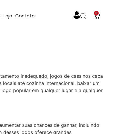
0
g
Loja
Contato
rtamento inadequado, jogos de cassinos caça
 locais até cozinha internacional, baixar um
 jogo popular em qualquer lugar e a qualquer
aumentar suas chances de ganhar, incluindo
um desses jogos oferece grandes