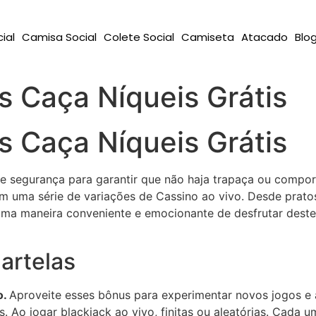
ial
Camisa Social
Colete Social
Camiseta
Atacado
Blo
 Caça Níqueis Grátis
 Caça Níqueis Grátis
 segurança para garantir que não haja trapaça ou compo
em uma série de variações de Cassino ao vivo. Desde pratos
 uma maneira conveniente e emocionante de desfrutar deste
artelas
o.
Aproveite esses bônus para experimentar novos jogos e 
 Ao jogar blackjack ao vivo, finitas ou aleatórias. Cada 