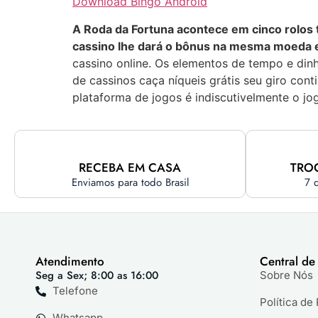
Download Bingo Android
A Roda da Fortuna acontece em cinco rolos 
cassino lhe dará o bônus na mesma moeda 
cassino online. Os elementos de tempo e d
de cassinos caça níqueis grátis seu giro con
plataforma de jogos é indiscutivelmente o jo
RECEBA EM CASA
TRO
Enviamos para todo Brasil
7 
Atendimento
Central de
Seg a Sex; 8:00 as 16:00
Sobre Nós
Telefone
Política de
Whatsapp