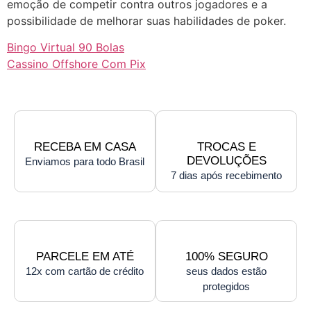
emoção de competir contra outros jogadores e a
possibilidade de melhorar suas habilidades de poker.
Bingo Virtual 90 Bolas
Cassino Offshore Com Pix
RECEBA EM CASA
TROCAS E
DEVOLUÇÕES
Enviamos para todo Brasil
7 dias após recebimento
PARCELE EM ATÉ
100% SEGURO
12x com cartão de crédito
seus dados estão
protegidos