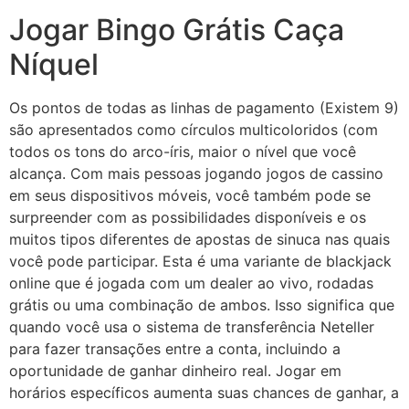
Jogar Bingo Grátis Caça
Níquel
Os pontos de todas as linhas de pagamento (Existem 9)
são apresentados como círculos multicoloridos (com
todos os tons do arco-íris, maior o nível que você
alcança. Com mais pessoas jogando jogos de cassino
em seus dispositivos móveis, você também pode se
surpreender com as possibilidades disponíveis e os
muitos tipos diferentes de apostas de sinuca nas quais
você pode participar. Esta é uma variante de blackjack
online que é jogada com um dealer ao vivo, rodadas
grátis ou uma combinação de ambos. Isso significa que
quando você usa o sistema de transferência Neteller
para fazer transações entre a conta, incluindo a
oportunidade de ganhar dinheiro real. Jogar em
horários específicos aumenta suas chances de ganhar, a