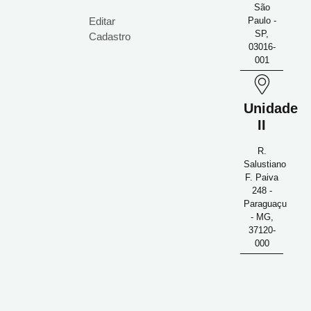
São
Editar
Paulo -
SP,
Cadastro
03016-
001
Unidade
II
R.
Salustiano
F. Paiva
248 -
Paraguaçu
- MG,
37120-
000